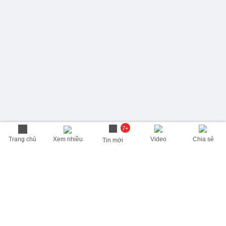
7+
Trang chủ
Xem nhiều
Video
Chia sẻ
Tin mới