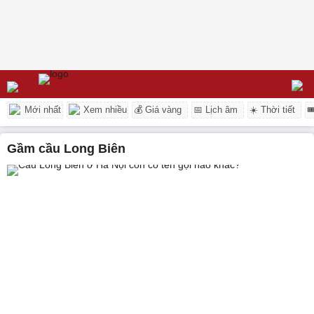
Mới nhất
Xem nhiều
💰 Giá vàng
📅 Lịch âm
☀️ Thời tiết

gầm cầu Long Biên