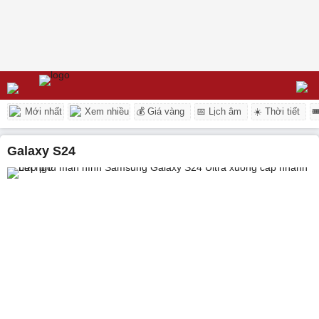
Mới nhất
Xem nhiều
💰 Giá vàng
📅 Lịch âm
☀️ Thời tiết

Galaxy S24