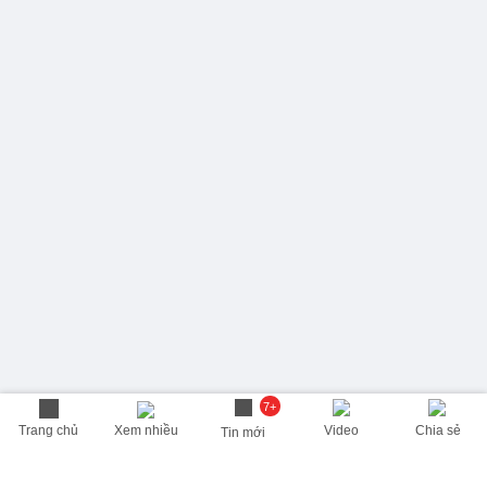
7+
Trang chủ
Xem nhiều
Video
Chia sẻ
Tin mới