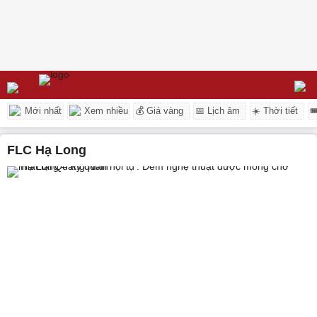
Mới nhất
Xem nhiều
💰 Giá vàng
📅 Lịch âm
☀️ Thời tiết

FLC Hạ Long