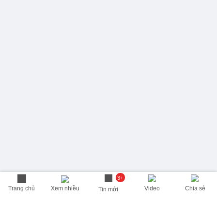
3+
Trang chủ
Xem nhiều
Video
Chia sẻ
Tin mới