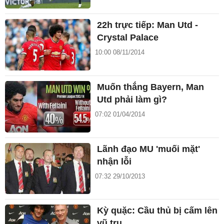
22h trực tiếp: Man Utd -
Crystal Palace
10:00 08/11/2014
Muốn thắng Bayern, Man
Utd phải làm gì?
07:02 01/04/2014
Lãnh đạo MU 'muối mặt'
nhận lỗi
07:32 29/10/2013
Kỳ quặc: Cầu thủ bị cấm lên
vũ trụ