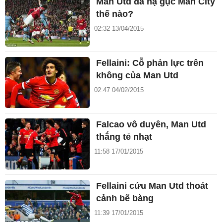
Man Utd đã hạ gục Man City
thế nào?
02:32 13/04/2015
Fellaini: Cỗ phản lực trên
không của Man Utd
02:47 04/02/2015
Falcao vô duyên, Man Utd
thắng tẻ nhạt
11:58 17/01/2015
Fellaini cứu Man Utd thoát
cảnh bẽ bàng
11:39 17/01/2015