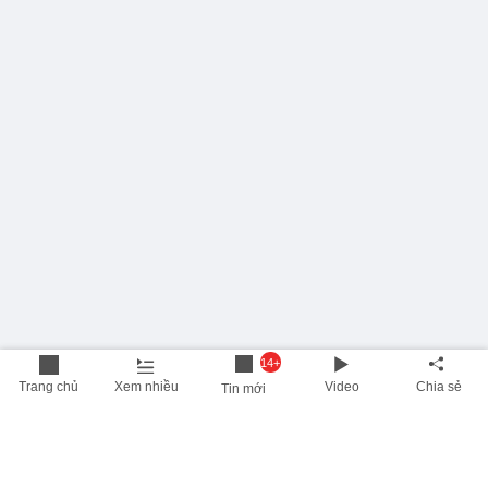
14+
Trang chủ
Xem nhiều
Video
Chia sẻ
Tin mới