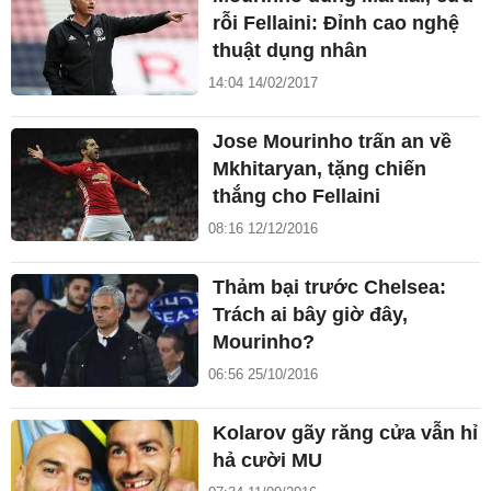
rỗi Fellaini: Đỉnh cao nghệ
thuật dụng nhân
14:04 14/02/2017
Jose Mourinho trấn an về
Mkhitaryan, tặng chiến
thắng cho Fellaini
08:16 12/12/2016
Thảm bại trước Chelsea:
Trách ai bây giờ đây,
Mourinho?
06:56 25/10/2016
Kolarov gãy răng cửa vẫn hỉ
hả cười MU