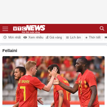
Mới nhất
Xem nhiều
💰 Giá vàng
📅 Lịch âm
☀️ Thời tiết

Fellaini