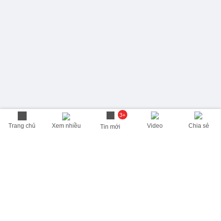
3+
Trang chủ
Xem nhiều
Video
Chia sẻ
Tin mới