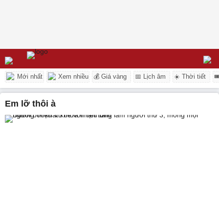
Mới nhất
Xem nhiều
💰 Giá vàng
📅 Lịch âm
☀️ Thời tiết

Em lỡ thôi à