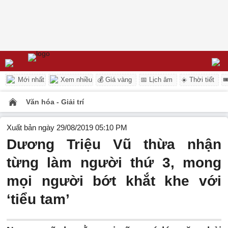
Mới nhất
Xem nhiều
💰 Giá vàng
📅 Lịch âm
☀️ Thời tiết

Văn hóa - Giải trí
Xuất bản ngày 29/08/2019 05:10 PM
Dương Triệu Vũ thừa nhận
từng làm người thứ 3, mong
mọi người bớt khắt khe với
‘tiểu tam’