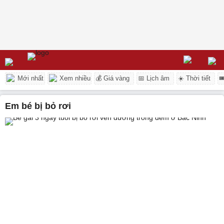
Mới nhất
Xem nhiều
💰 Giá vàng
📅 Lịch âm
☀️ Thời tiết

em bé bị bỏ rơi