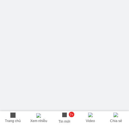
7+
Trang chủ
Xem nhiều
Video
Chia sẻ
Tin mới