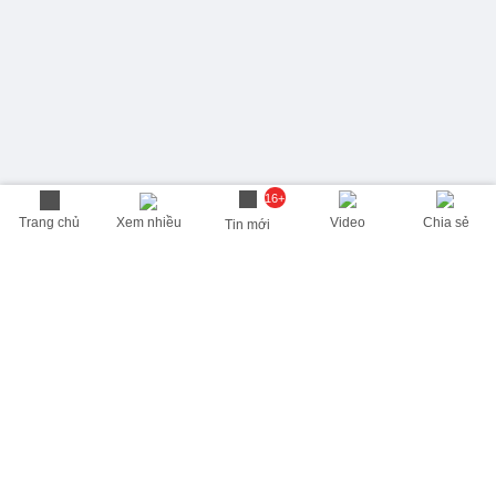
16+
Trang chủ
Xem nhiều
Video
Chia sẻ
Tin mới