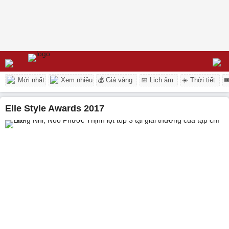
Mới nhất
Xem nhiều
💰 Giá vàng
📅 Lịch âm
☀️ Thời tiết

Elle Style Awards 2017