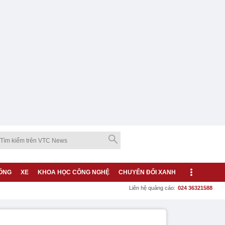
ỐNG
XE
KHOA HỌC CÔNG NGHỆ
CHUYỂN ĐỔI XANH
Liên hệ quảng cáo:
024 36321588