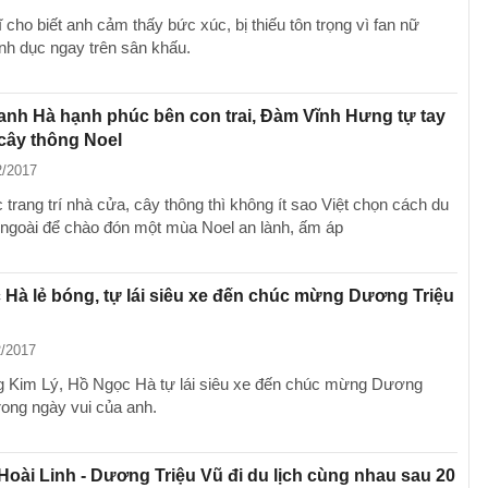
cho biết anh cảm thấy bức xúc, bị thiếu tôn trọng vì fan nữ
ình dục ngay trên sân khấu.
nh Hà hạnh phúc bên con trai, Đàm Vĩnh Hưng tự tay
í cây thông Noel
2/2017
 trang trí nhà cửa, cây thông thì không ít sao Việt chọn cách du
 ngoài để chào đón một mùa Noel an lành, ấm áp
Hà lẻ bóng, tự lái siêu xe đến chúc mừng Dương Triệu
2/2017
 Kim Lý, Hồ Ngọc Hà tự lái siêu xe đến chúc mừng Dương
rong ngày vui của anh.
oài Linh - Dương Triệu Vũ đi du lịch cùng nhau sau 20