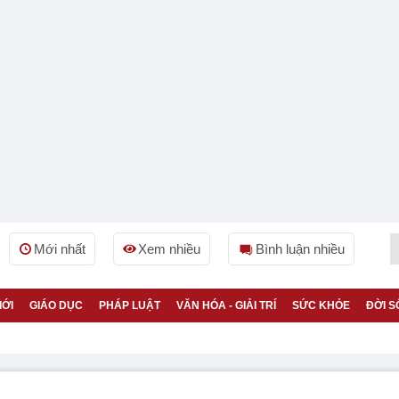
Mới nhất
Xem nhiều
Bình luận nhiều
IỚI
GIÁO DỤC
PHÁP LUẬT
VĂN HÓA - GIẢI TRÍ
SỨC KHỎE
ĐỜI S