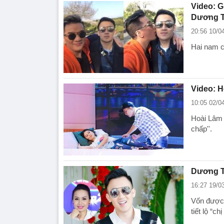
Video: G
Dương Tr
20:56 10/0
Hai nam c
Video: H
10:05 02/0
Hoài Lâm 
chấp''.
Dương Tr
16:27 19/0
Vốn được 
tiết lộ “c