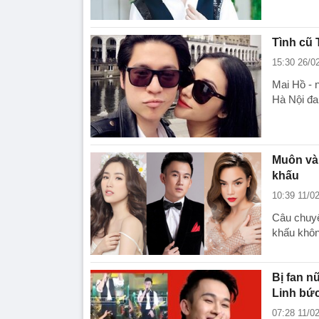
Tình cũ 
15:30 26/0
Mai Hồ - 
Hà Nội đa
Muôn vàn
khấu
10:39 11/0
Câu chuyệ
khấu không
Bị fan n
Linh bứ
07:28 11/0