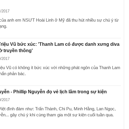
1/2017
của anh em NSƯT Hoài Linh ở Mỹ đã thu hút nhiều sự chú ý từ
ạng.
riệu Vũ bức xúc: 'Thanh Lam có được danh xưng diva
 truyền thông'
0/2017
ệu Vũ có không ít bức xúc với những phát ngôn của Thanh Lam
thắn phản bác.
yễn - Phillip Nguyễn đọ vẻ lịch lãm trong sự kiện
0/2017
Việt đình đám như: Trấn Thành, Chi Pu, Minh Hằng, Lan Ngọc,
ễn... gây chú ý khi cùng tham gia một sự kiện cuối tuần qua.