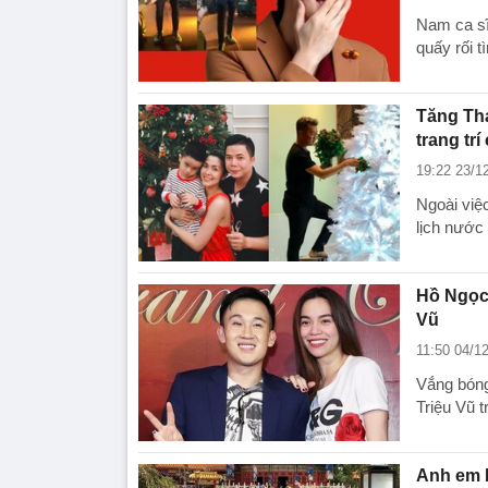
Nam ca sĩ 
quấy rối t
Tăng Tha
trang tr
19:22 23/1
Ngoài việc
lịch nước
Hồ Ngọc 
Vũ
11:50 04/1
Vắng bóng
Triệu Vũ t
Anh em H