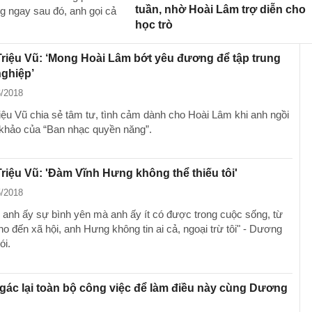
tuần, nhờ Hoài Lâm trợ diễn cho
ng ngay sau đó, anh gọi cả
học trò
iệu Vũ: ‘Mong Hoài Lâm bớt yêu đương để tập trung
ghiệp’
6/2018
ệu Vũ chia sẻ tâm tư, tình cảm dành cho Hoài Lâm khi anh ngồi
khảo của “Ban nhạc quyền năng”.
iệu Vũ: 'Đàm Vĩnh Hưng không thể thiếu tôi'
5/2018
ho anh ấy sự bình yên mà anh ấy ít có được trong cuộc sống, từ
ho đến xã hội, anh Hưng không tin ai cả, ngoại trừ tôi" - Dương
ói.
gác lại toàn bộ công việc để làm điều này cùng Dương