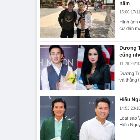
năm
15:00 17/1
Hình ảnh 
cư dân m
Dương T
cũng nhờ
11:28 26/1
Dương Tri
và thẳng 
Hiếu Ngu
14:53 23/1
Loạt sao 
Hiếu Nguy