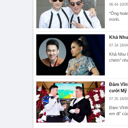
06:44 10/0
“Ông hoàng
mình.
Khả Như 
07:34 18/0
Khả Như k
chém” như
Đàm Vĩnh
cưới Mỹ
07:26 18/0
Đàm Vĩnh 
em đi" củ