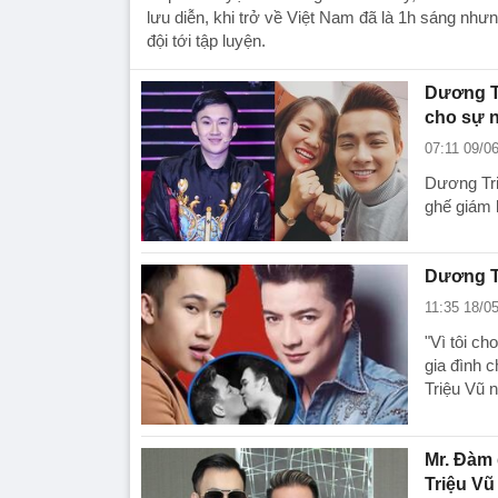
lưu diễn, khi trở về Việt Nam đã là 1h sáng như
đội tới tập luyện.
Dương Tr
cho sự n
07:11 09/0
Dương Tri
ghế giám 
Dương Tr
11:35 18/0
"Vì tôi c
gia đình c
Triệu Vũ n
Mr. Đàm 
Triệu Vũ