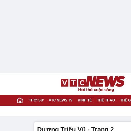
THỜI SỰ
VTC NEWS TV
KINH TẾ
THỂ THAO
THẾ G
Dương Triệu Vũ - Trang 2