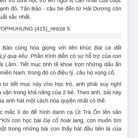
ệu Vũ đưa học trò lên ngôi vị cao nhất của cuộc
cạnh đó, Tấn Bảo - cậu bé đến từ Hải Dương còn
uất sắc nhất.
n Bảo cùng hòa giọng với liên khúc
Bài ca đất
 Lý quạ kêu
. Phần trình diễn có sự hỗ trợ của con
i Lâm. Tiết mục tinh tế khoe trọn những dấu ấn
miền Nam, trong đó có điệu lý, câu hò vọng cổ.
tư tiết mục này cho học trò, anh phải suy nghĩ
a vặn trong khả năng của 2 bé. Theo anh, bài này
ủa anh hát một cách hòa quyện nhất có thể.
c mắc lí do để hình danh ca Út Trà Ôn lên sân
 “Khi con học bài
Dạ cổ hoài lan
g, con muốn tìm
t trong những bài con thấy hát đầu tiên là của