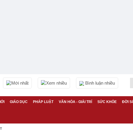
Mới nhất
Xem nhiều
Bình luận nhiều
IỚI
GIÁO DỤC
PHÁP LUẬT
VĂN HÓA - GIẢI TRÍ
SỨC KHỎE
ĐỜI S
ỆT