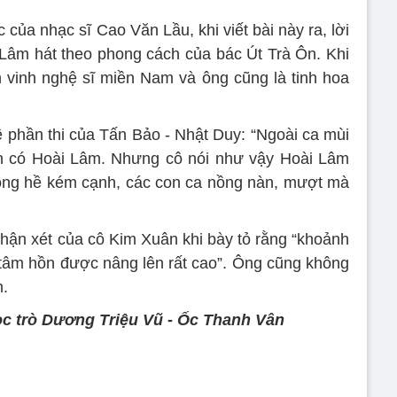
ủa nhạc sĩ Cao Văn Lầu, khi viết bài này ra, lời
Lâm hát theo phong cách của bác Út Trà Ôn. Khi
 vinh nghệ sĩ miền Nam và ông cũng là tinh hoa
phần thi của Tấn Bảo - Nhật Duy: “Ngoài ca mùi
n có Hoài Lâm. Nhưng cô nói như vậy Hoài Lâm
hông hề kém cạnh, các con ca nồng nàn, mượt mà
hận xét của cô Kim Xuân khi bày tỏ rằng “khoảnh
tâm hồn được nâng lên rất cao”. Ông cũng không
m.
ọc trò Dương Triệu Vũ - Ốc Thanh Vân