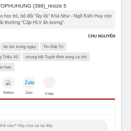
 học trò, bộ đôi “lầy lội” Khả Như - Ngô Kiến Huy còn
ải thưởng “Cặp HLV ấn tượng”.
CHU NGUYÊN
tin tức trong ngày
Tin Giải Trí
g Triệu Vũ
chung kết Tuyệt đỉnh song ca nhí
ao han
Zalo
Twitter
Zalo
Copy