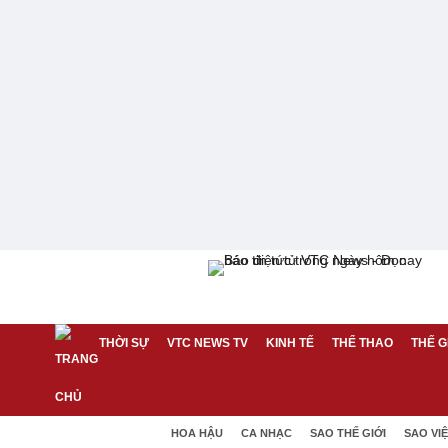
THỜI SỰ
VTC NEWS TV
KINH TẾ
THỂ THAO
THẾ G
HOA HẬU
CA NHẠC
SAO THẾ GIỚI
SAO VI