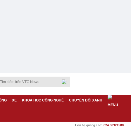
ỐNG
XE
KHOA HỌC CÔNG NGHỆ
CHUYỂN ĐỔI XANH
Liên hệ quảng cáo:
024 36321588