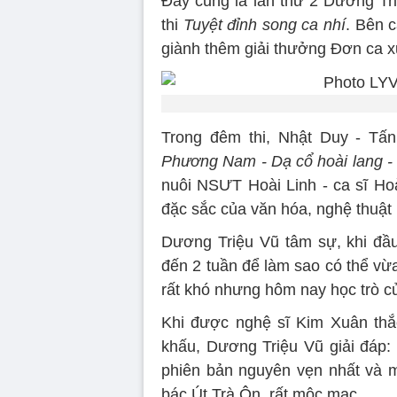
Đây cũng là lần thứ 2 Dương Tri
thi
Tuyệt đỉnh song ca nhí
. Bên 
giành thêm giải thưởng Đơn ca x
Trong đêm thi, Nhật Duy - Tấ
Phương Nam - Dạ cổ hoài lang -
nuôi NSƯT Hoài Linh - ca sĩ Hoà
đặc sắc của văn hóa, nghệ thuật 
Dương Triệu Vũ tâm sự, khi đầu 
đến 2 tuần để làm sao có thể vừ
rất khó nhưng hôm nay học trò c
Khi được nghệ sĩ Kim Xuân thắ
khấu, Dương Triệu Vũ giải đáp:
phiên bản nguyên vẹn nhất và mộ
bác Út Trà Ôn, rất mộc mạc.