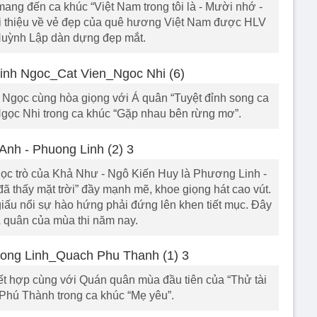
ang đến ca khúc “Việt Nam trong tôi là - Mười nhớ -
ới thiệu về vẻ đẹp của quê hương Việt Nam được HLV
Huỳnh Lập dàn dựng đẹp mắt.
h Ngọc cùng hòa giọng với Á quân “Tuyệt đỉnh song ca
 Ngọc Nhi trong ca khúc “Gặp nhau bên rừng mơ”.
ọc trò của Khả Như - Ngô Kiến Huy là Phương Linh -
ã thấy mặt trời” đầy mạnh mẽ, khoe giọng hát cao vút.
ấu nổi sự hào hứng phải đứng lên khen tiết mục. Đây
Á quân của mùa thi năm nay.
t hợp cùng với Quán quân mùa đầu tiên của “Thử tài
 Phú Thành trong ca khúc “Mẹ yêu”.