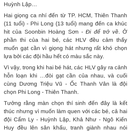
Huỳnh Lập…
Hai giọng ca nhí đến từ TP. HCM, Thiên Thanh
(11 tuổi) - Phi Long (13 tuổi) mang đến ca khúc
hit của Soonbin Hoàng Sơn -
Đi để trở về
. Ở
phần thi của hai bé, các HLV đều cảm thấy
muốn gạt cần vì giọng hát nhưng rất khó chọn
lựa bởi các đội hầu hết có màu sắc này.
Vì vậy, trong khi hai bé hát, các HLV gây ra cảnh
hỗn loạn khi …đòi gạt cần của nhau, và cuối
cùng Dương Triệu Vũ - Ốc Thanh Vân là đội
chọn Phi Long - Thiên Thanh.
Tưởng rằng màn chọn thí sinh đến đây là kết
thúc nhưng vì muốn làm quen với các bé, cả hai
đội Cẩm Ly - Huỳnh Lập, Khả Như - Ngô Kiến
Huy đều lên sân khấu, tranh giành nhau nói