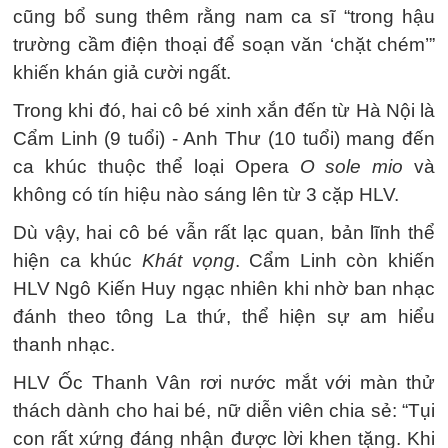
cũng bổ sung thêm rằng nam ca sĩ “trong hậu
trường cầm điện thoại để soạn văn ‘chặt chém’”
khiến khán giả cười ngất.
Trong khi đó, hai cô bé xinh xắn đến từ Hà Nội là
Cẩm Linh (9 tuổi) - Anh Thư (10 tuổi) mang đến
ca khúc thuộc thể loại Opera
O sole mio
và
không có tín hiệu nào sáng lên từ 3 cặp HLV.
Dù vậy, hai cô bé vẫn rất lạc quan, bản lĩnh thể
hiện ca khúc
Khát vọng
. Cẩm Linh còn khiến
HLV Ngô Kiến Huy ngạc nhiên khi nhờ ban nhạc
đánh theo tông La thứ, thể hiện sự am hiểu
thanh nhạc.
HLV Ốc Thanh Vân rơi nước mắt với màn thử
thách dành cho hai bé, nữ diễn viên chia sẻ: “Tụi
con rất xứng đáng nhận được lời khen tặng. Khi