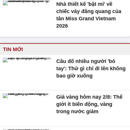
Nhà thiết kế 'bật mí' về
chiếc váy đăng quang của
tân Miss Grand Vietnam
2026
TIN MỚI
Câu đố nhiều người 'bó
tay': Thứ gì chỉ đi lên không
bao giờ xuống
Giá vàng hôm nay 2/8: Thế
giới ít biến động, vàng
trong nước giảm