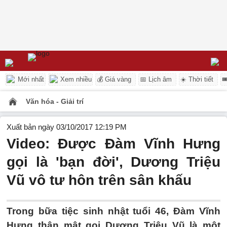
Mới nhất
Xem nhiều
💰 Giá vàng
📅 Lịch âm
☀️ Thời tiết

Văn hóa - Giải trí
Xuất bản ngày 03/10/2017 12:19 PM
Video: Được Đàm Vĩnh Hưng
gọi là 'bạn đời', Dương Triệu
Vũ vô tư hôn trên sân khấu
Trong bữa tiệc sinh nhật tuổi 46, Đàm Vĩnh
Hưng thân mật gọi Dương Triệu Vũ là một