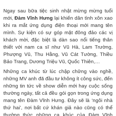
Ngay sau bữa tiệc sinh nhật mừng mừng tuổi
mới,
Đàm Vĩnh Hưng
lại khiến dân tình xôn xao
khi ra mắt ứng dụng điện thoại mới mang tên
mình. Sự kiện có sự góp mặt đông đảo các vị
khách mời, đặc biệt là dàn sao nổi tiếng thân
thiết với nam ca sĩ như Vũ Hà, Lam Trường,
Phượng Vũ, Thu Hằng, Vũ Cát Tường, Thiều
Bảo Trang, Dương Triệu Vũ, Quốc Thiên,…
Những ca khúc từ lúc chập chững vào nghề,
những MV anh đã đầu tư không ít công sức, đến
những tin tức về show diễn mới hay cuộc sống
thường ngày, tất cả đều gói gọn trong ứng dụng
mang tên Đàm Vĩnh Hưng. Đây sẽ là ‘ngôi nhà
thứ hai’, nơi bất cứ khán giả nào cũng có thể
thưởng thức những ca khúc của Đàm Vĩnh