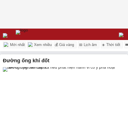
Mới nhất
Xem nhiều
💰 Giá vàng
📅 Lịch âm
☀️ Thời tiết

đường ống khí đốt