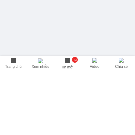
16+
Trang chủ
Xem nhiều
Video
Chia sẻ
Tin mới