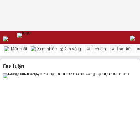
Mới nhất
Xem nhiều
💰 Giá vàng
📅 Lịch âm
☀️ Thời tiết

dư luận