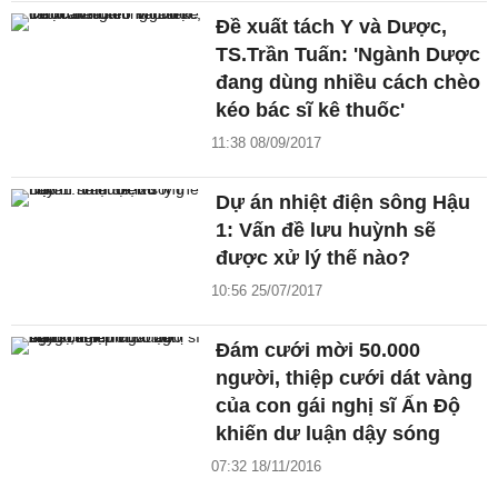
Đề xuất tách Y và Dược,
TS.Trần Tuấn: 'Ngành Dược
đang dùng nhiều cách chèo
kéo bác sĩ kê thuốc'
11:38 08/09/2017
Dự án nhiệt điện sông Hậu
1: Vấn đề lưu huỳnh sẽ
được xử lý thế nào?
10:56 25/07/2017
Đám cưới mời 50.000
người, thiệp cưới dát vàng
của con gái nghị sĩ Ấn Độ
khiến dư luận dậy sóng
07:32 18/11/2016