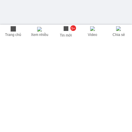
5+
Trang chủ
Xem nhiều
Video
Chia sẻ
Tin mới
THÔNG TIN HỮU ÍCH
Cập nhật nhanh các thông tin được quan tâm mỗi ngày