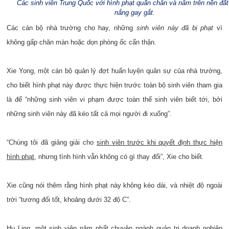
Các sinh viên Trung Quốc với hình phạt quấn chăn và nằm trên nền đất
nắng gay gắt.
Các cán bộ nhà trường cho hay, những
sinh viên này đã bị phạt
vì
không gấp chăn màn hoặc dọn phòng ốc cẩn thận.
Xie Yong, một cán bộ quản lý đợt huấn luyện quân sự của nhà trường,
cho biết hình phạt này được thực hiện trước toàn bộ sinh viên tham gia
là để “những sinh viên vi phạm được toàn thể sinh viên biết tới, bởi
những sinh viên này đã kéo tất cả mọi người đi xuống”.
“Chúng tôi đã giảng giải cho
sinh viên trước khi quyết định thực hiện
hình phạt
, nhưng tình hình vẫn không có gì thay đổi”, Xie cho biết.
Xie cũng nói thêm rằng hình phạt này không kéo dài, và nhiệt độ ngoài
trời “tương đối tốt, khoảng dưới 32 độ C”.
Hu Ling, một sinh viên năm nhất chuyên ngành quản trị doanh nghiệp