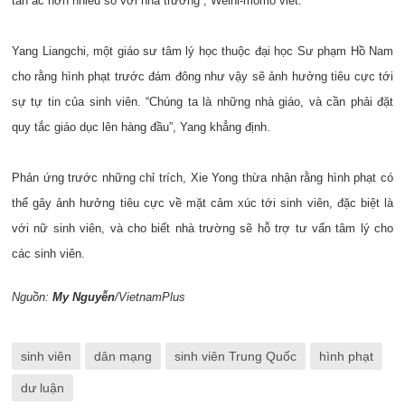
tàn ác hơn nhiều so với nhà trường”, Weini-momo viết.
Yang Liangchi, một giáo sư tâm lý học thuộc đại học Sư phạm Hồ Nam
cho rằng hình phạt trước đám đông như vậy sẽ ảnh hưởng tiêu cực tới
sự tự tin của sinh viên. “Chúng ta là những nhà giáo, và cần phải đặt
quy tắc giáo dục lên hàng đầu”, Yang khẳng định.
Phản ứng trước những chỉ trích, Xie Yong thừa nhận rằng hình phạt có
thể gây ảnh hưởng tiêu cực về mặt cảm xúc tới sinh viên, đặc biệt là
với nữ sinh viên, và cho biết nhà trường sẽ hỗ trợ tư vấn tâm lý cho
các sinh viên.
Nguồn:
My Nguyễn
/VietnamPlus
sinh viên
dân mạng
sinh viên Trung Quốc
hình phạt
dư luận