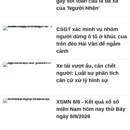
gây sốt toàn cầu là bà xã
của 'Người Nhện'
CSGT xác minh vụ nhóm
người dừng ô tô ở khúc cua
trên đèo Hải Vân để ngắm
cảnh
Xe tải vượt ẩu, cán chết
người: Luật sư phân tích
căn cứ xử lý hình sự
XSMN 8/8 - Kết quả xổ số
miền Nam hôm nay thứ Bảy
ngày 8/8/2026