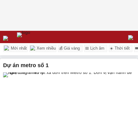
Mới nhất
Xem nhiều
💰 Giá vàng
📅 Lịch âm
☀️ Thời tiết

dự án metro số 1