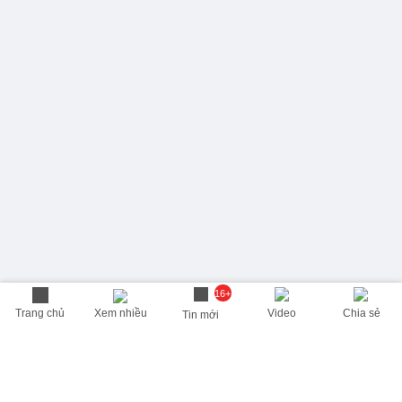
16+
Trang chủ
Xem nhiều
Video
Chia sẻ
Tin mới