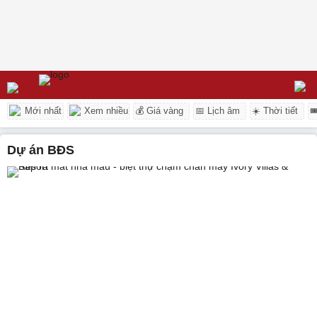
Mới nhất
Xem nhiều
💰 Giá vàng
📅 Lịch âm
☀️ Thời tiết

dự án BĐS