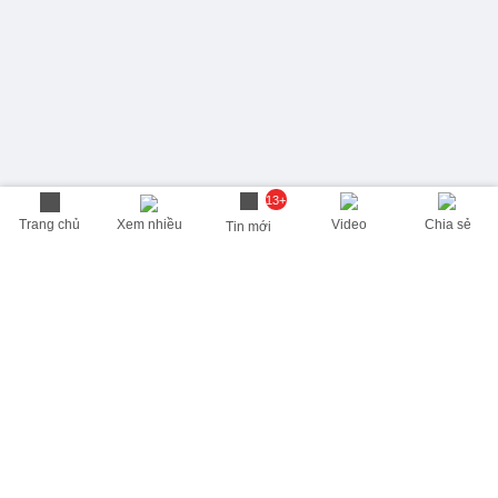
13+
Trang chủ
Xem nhiều
Video
Chia sẻ
Tin mới