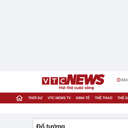
Mới
THỜI SỰ
VTC NEWS TV
KINH TẾ
THỂ THAO
THẾ G
đổ tường