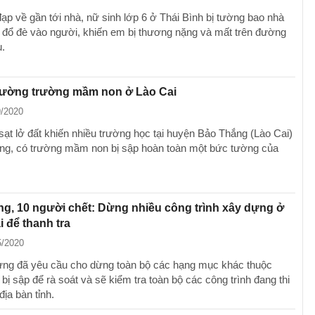
đạp về gần tới nhà, nữ sinh lớp 6 ở Thái Bình bị tường bao nhà
đổ đè vào người, khiến em bị thương nặng và mất trên đường
u.
 tường trường mầm non ở Lào Cai
9/2020
sạt lở đất khiến nhiều trường học tại huyện Bảo Thắng (Lào Cai)
ờng, có trường mầm non bị sập hoàn toàn một bức tường của
g, 10 người chết: Dừng nhiều công trình xây dựng ở
 để thanh tra
5/2020
ng đã yêu cầu cho dừng toàn bộ các hạng mục khác thuộc
 bị sập để rà soát và sẽ kiểm tra toàn bộ các công trình đang thi
địa bàn tỉnh.