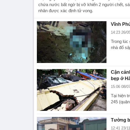
chứa nước bất ngờ bị vỡ khiến 2 người chết, s
nhân được xác định tử vong.
Vĩnh Phú
14:23 26/0
Trong lúc
nhà đổ sậ
Cận cản
bẹp ở Hà
15:06 08/0
Tại hiện 
245 (quận 
Tường ba
12:41 23/1