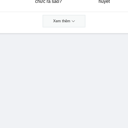
chức ra sao?
huyết
Xem thêm