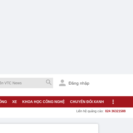
Đăng nhập
ỐNG
XE
KHOA HỌC CÔNG NGHỆ
CHUYỂN ĐỔI XANH
Liên hệ quảng cáo:
024 36321588