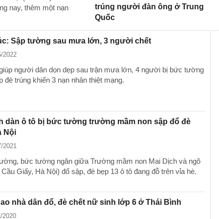
trúng người đàn ông ở Trung
áng nay, thêm một nạn
Quốc
c: Sập tường sau mưa lớn, 3 người chết
5/2022
 giúp người dân dọn dẹp sau trận mưa lớn, 4 người bị bức tường
p đè trúng khiến 3 nạn nhân thiệt mạng.
h dàn ô tô bị bức tường trường mầm non sập đổ đè
 Nội
7/2021
trường, bức tường ngăn giữa Trường mầm non Mai Dịch và ngõ
Cầu Giấy, Hà Nội) đổ sập, đè bẹp 13 ô tô đang đỗ trên vỉa hè.
o nhà dân đổ, đè chết nữ sinh lớp 6 ở Thái Bình
1/2020