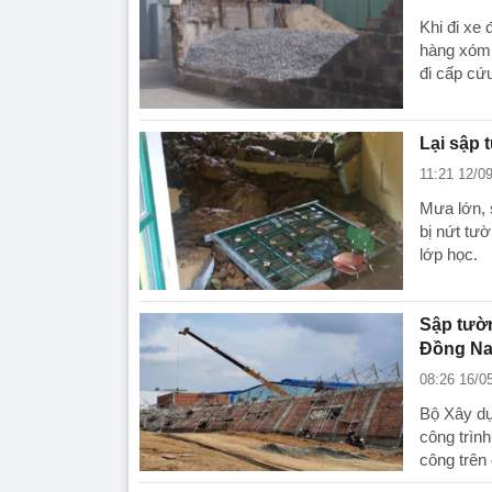
Khi đi xe 
hàng xóm 
đi cấp cứ
Lại sập
11:21 12/0
Mưa lớn, 
bị nứt tư
lớp học.
Sập tườn
Đồng Nai
08:26 16/0
Bộ Xây dự
công trình
công trên 