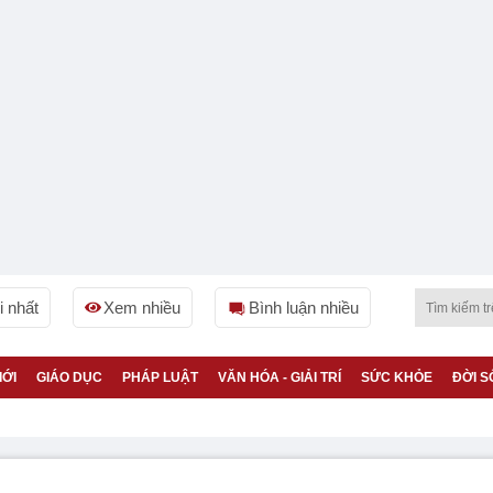
 nhất
Xem nhiều
Bình luận nhiều
IỚI
GIÁO DỤC
PHÁP LUẬT
VĂN HÓA - GIẢI TRÍ
SỨC KHỎE
ĐỜI S