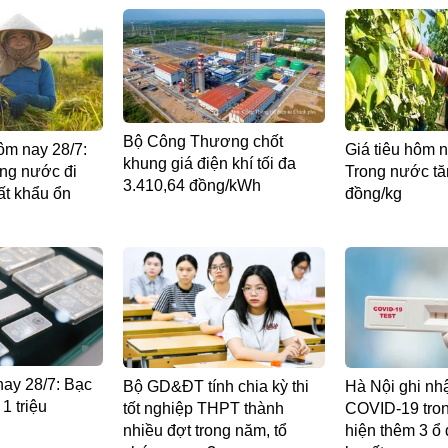
Bộ Công Thương chốt
ôm nay 28/7:
Giá tiêu hôm n
khung giá điện khí tối đa
ong nước đi
Trong nước tă
3.410,64 đồng/kWh
ất khẩu ổn
đồng/kg
nay 28/7: Bạc
Bộ GD&ĐT tính chia kỳ thi
Hà Nội ghi nh
1 triệu
tốt nghiệp THPT thành
COVID-19 tron
nhiều đợt trong năm, tổ
hiện thêm 3 ổ 