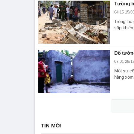
Tường ba
04:15 15/0
Trong lúc
sập khiến
Đổ tường
07:01 29/1
Một sự cố
hàng xóm, 
TIN MỚI