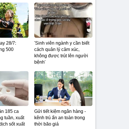
ay 28/7:
'Sinh viên ngành y cần biết
ng 500
cách quản lý cảm xúc,
không được trút lên người
bệnh'
ận 185 ca
Gửi tiết kiệm ngân hàng -
g tuần, xuất
kênh trú ẩn an toàn trong
dịch sốt xuất
thời bão giá