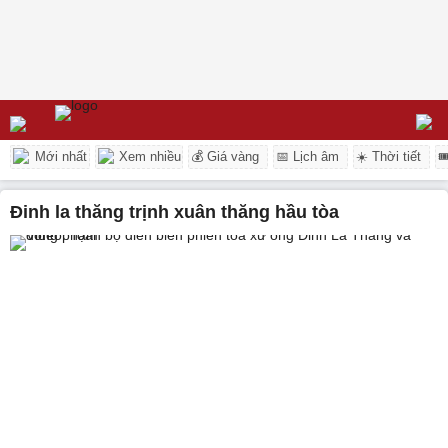
Mới nhất
Xem nhiều
💰 Giá vàng
📅 Lịch âm
☀️ Thời tiết

đinh la thăng trịnh xuân thăng hầu tòa