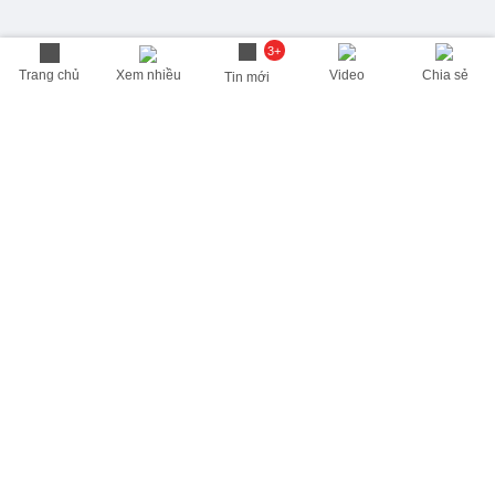
3+
Trang chủ
Xem nhiều
Video
Chia sẻ
Tin mới
THÔNG TIN HỮU ÍCH
Cập nhật nhanh các thông tin được quan tâm mỗi ngày
Lịch âm hôm nay