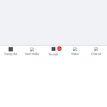
13+
Trang chủ
Xem nhiều
Video
Chia sẻ
Tin mới