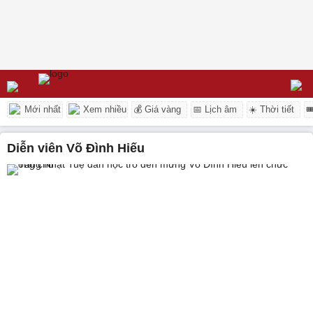
Mới nhất
Xem nhiều
💰 Giá vàng
📅 Lịch âm
☀️ Thời tiết

diễn viên Võ Đình Hiếu