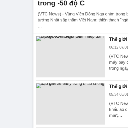
trong -50 độ C
(VTC News) - Vùng Viễn Đông Nga chìm trong b
tướng Nhật sắp thăm Việt Nam; thiên thạch "ngày 
…
Thế giới
06:12 07/0
(VTC News
máy bay d
trong ngày
Thế giới
05:34 05/0
(VTC News
khẩu áo c
mãi';…