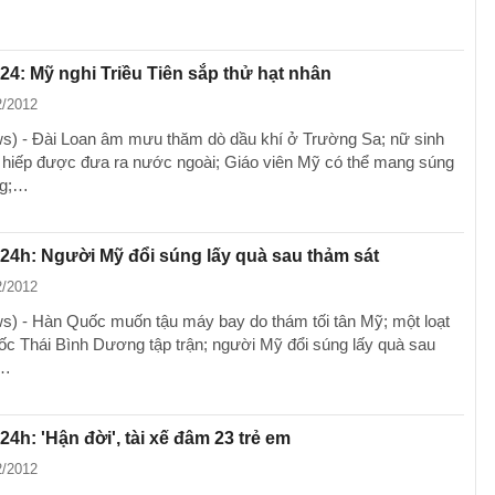
 24: Mỹ nghi Triều Tiên sắp thử hạt nhân
2/2012
) - Đài Loan âm mưu thăm dò dầu khí ở Trường Sa; nữ sinh
hiếp được đưa ra nước ngoài; Giáo viên Mỹ có thể mang súng
ng;…
 24h: Người Mỹ đổi súng lấy quà sau thảm sát
2/2012
) - Hàn Quốc muốn tậu máy bay do thám tối tân Mỹ; một loạt
c Thái Bình Dương tập trận; người Mỹ đổi súng lấy quà sau
;…
24h: 'Hận đời', tài xế đâm 23 trẻ em
2/2012