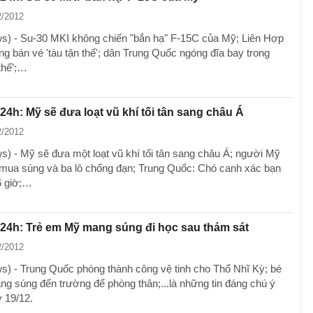
2/2012
) - Su-30 MKI không chiến "bắn hạ" F-15C của Mỹ; Liên Hợp
g bán vé 'tàu tận thế'; dân Trung Quốc ngóng đĩa bay trong
thế’;…
 24h: Mỹ sẽ đưa loạt vũ khí tối tân sang châu Á
2/2012
) - Mỹ sẽ đưa một loạt vũ khí tối tân sang châu Á; người Mỹ
mua súng và ba lô chống đạn; Trung Quốc: Chó canh xác bạn
6 giờ;…
 24h: Trẻ em Mỹ mang súng đi học sau thảm sát
2/2012
) - Trung Quốc phóng thành công vệ tinh cho Thổ Nhĩ Kỳ; bé
ang súng đến trường để phòng thân;...là những tin đáng chú ý
y 19/12.