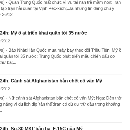
) - Quan Trung Quốc mất chức vì vụ tai nạn trẻ mầm non; Iran
tập trận hải quân tại Vịnh Péc-xích;...là những tin đáng chú ý
y 26/12.
 24h: Mỹ ồ ạt triển khai quân tới 35 nước
2/2012
) - Báo Nhật:Hàn Quốc mua máy bay theo dõi Triều Tiên; Mỹ ồ
khai quân tới 35 nước; Trung Quốc phát triển mẫu chiến đấu cơ
thứ ba;...
 24h: Cảnh sát Afghanistan bắn chết cố vấn Mỹ
2/2012
) - Nữ cảnh sát Afghanistan bắn chết cố vấn Mỹ; Nga: Đền thờ
nặng vì du lịch dịp 'tận thế';Iran có đủ dự trữ dầu trong khoảng
..
 24h: Su-30 MKI 'bắn hạ' F-15C của Mỹ