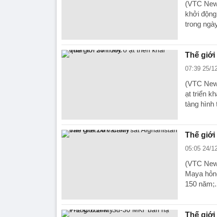
(VTC News
khởi động 
trong ngà
Thế giới
07:39 25/1
(VTC News
ạt triển 
tàng hình 
Thế giới
05:05 24/1
(VTC News
Maya hỏng 
150 năm;.
Thế giới