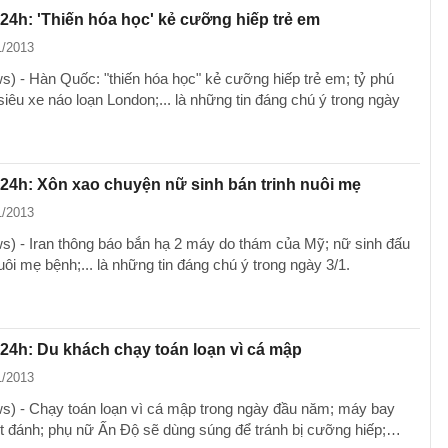
 24h: 'Thiến hóa học' kẻ cưỡng hiếp trẻ em
1/2013
) - Hàn Quốc: "thiến hóa học" kẻ cưỡng hiếp trẻ em; tỷ phú
iêu xe náo loạn London;... là những tin đáng chú ý trong ngày
 24h: Xôn xao chuyện nữ sinh bán trinh nuôi mẹ
1/2013
) - Iran thông báo bắn hạ 2 máy do thám của Mỹ; nữ sinh đấu
nuôi mẹ bệnh;... là những tin đáng chú ý trong ngày 3/1.
 24h: Du khách chạy toán loạn vì cá mập
1/2013
) - Chạy toán loạn vì cá mập trong ngày đầu năm; máy bay
ét đánh; phụ nữ Ấn Độ sẽ dùng súng để tránh bị cưỡng hiếp;…