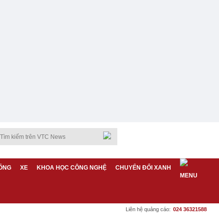
ỐNG
XE
KHOA HỌC CÔNG NGHỆ
CHUYỂN ĐỔI XANH
Liên hệ quảng cáo:
024 36321588