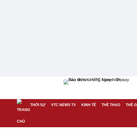
THỜI SỰ
VTC NEWS TV
KINH TẾ
THỂ THAO
THẾ G