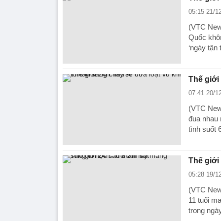
05:15 21/1
(VTC News
Quốc khôn
‘ngày tận 
Thế giới
07:41 20/1
(VTC News
đua nhau 
tình suốt 
Thế giới
05:28 19/1
(VTC News
11 tuổi m
trong ngà