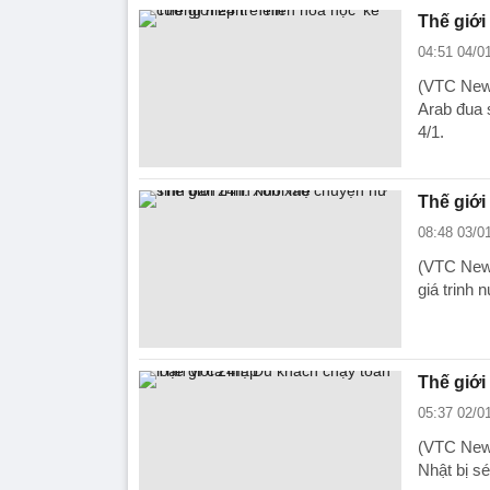
Thế giới
04:51 04/0
(VTC News
Arab đua s
4/1.
Thế giới
08:48 03/0
(VTC News
giá trinh 
Thế giới
05:37 02/0
(VTC News
Nhật bị s