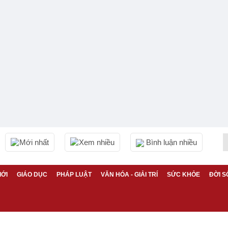
Mới nhất
Xem nhiều
Bình luận nhiều
IỚI
GIÁO DỤC
PHÁP LUẬT
VĂN HÓA - GIẢI TRÍ
SỨC KHỎE
ĐỜI S