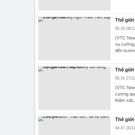
Thế giới
05:28 28/1
(VTC News
vụ cưỡng 
đến trườ
Thế giới
05:16 27/1
(VTC News
cường quố
thảm sát
Thế giới 
04:47 26/1