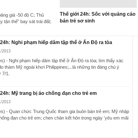
Thế giới 24h: Sốc với quảng cáo
ăng giá -50 độ C; Thủ
bán trẻ sơ sinh
tận thế" bay sát trái đất;
 24h: Nghi phạm hiếp dâm tập thể ở Ấn Độ ra tòa
1/2013
) - Nghi phạm hiếp dâm tập thể ở Ấn Độ ra tòa; tìm thấy xác
o thám Mỹ ngoài khơi Philippines;...là những tin đáng chú ý
 7/1.
 24h: Mỹ trang bị áo chống đạn cho trẻ em
1/2013
) - Quan chức Trung Quốc tham gia buôn bán trẻ em; Mỹ nhập
hống đạn cho trẻ em; chen chân kết hôn trong ngày 'yêu em mãi