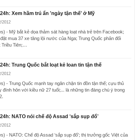
 24h: Xem hầm trú ẩn 'ngày tận thế' ở Mỹ
2/2012
) - Mỹ bắt kẻ dọa thảm sát hàng loạt nhà trẻ trên Facebook;
 đặt mua 37 xe tăng lội nước của Nga; Trung Quốc phản đối
t Triều Tiên;…
 24h: Trung Quốc bắt loạt kẻ loan tin tận thế
2/2012
) - Trung Quốc mạnh tay ngăn chặn tin đồn tận thế; cựu thủ
y đính hôn với kiều nữ 27 tuổi;... là những tin đáng chú ý trong
2.
 24h: NATO nói chế độ Assad ‘sắp sụp đổ’
2/2012
) - NATO: Chế độ Assad ‘sắp sụp đổ’; thị trưởng gốc Việt của