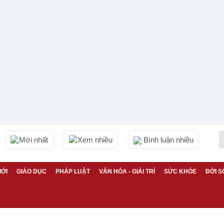
Mới nhất
Xem nhiều
Bình luận nhiều
IỚI
GIÁO DỤC
PHÁP LUẬT
VĂN HÓA - GIẢI TRÍ
SỨC KHỎE
ĐỜI S