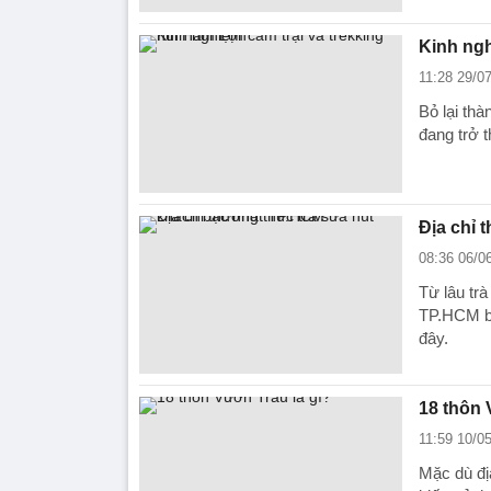
Kinh ngh
11:28 29/0
Bỏ lại th
đang trở 
Địa chỉ 
08:36 06/0
Từ lâu trà
TP.HCM bạ
đây.
18 thôn 
11:59 10/0
Mặc dù đị