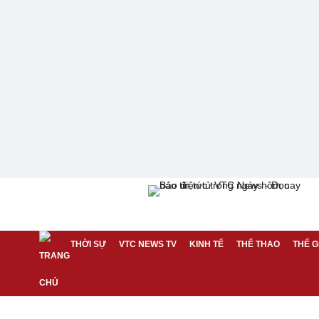
THỜI SỰ
VTC NEWS TV
KINH TẾ
THỂ THAO
THẾ G