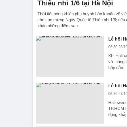
Thiếu nhi 1/6 tại Hà Nội
Thời tiết nóng khiến phụ huynh băn khoăn về việ
cho con mừng Ngày Quốc tế Thiếu nhi 1/6; nếu 
khảo những điểm sau.
Lễ hội H
06:30 28/1
Khi Hallo
với hàng l
hấp dẫn.
Lễ hội H
06:30 27/1
Halloween
TP.HCM hò
động khắ