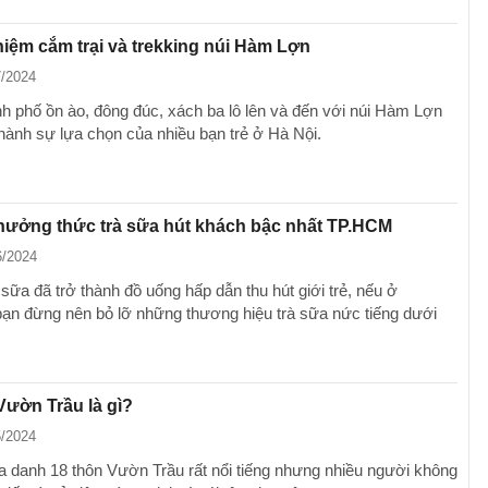
iệm cắm trại và trekking núi Hàm Lợn
7/2024
ành phố ồn ào, đông đúc, xách ba lô lên và đến với núi Hàm Lợn
thành sự lựa chọn của nhiều bạn trẻ ở Hà Nội.
thưởng thức trà sữa hút khách bậc nhất TP.HCM
6/2024
 sữa đã trở thành đồ uống hấp dẫn thu hút giới trẻ, nếu ở
n đừng nên bỏ lỡ những thương hiệu trà sữa nức tiếng dưới
Vườn Trầu là gì?
5/2024
a danh 18 thôn Vườn Trầu rất nổi tiếng nhưng nhiều người không