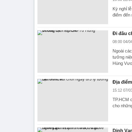
Kỳ nghỉ lễ
điểm đến 
Đi đâu c
08:00 04/0
Ngoài các 
tưởng niệ
Hùng Vươ
Địa điểm
15:12 07/0
TP.HCM có
cho những
Dinh Vạn