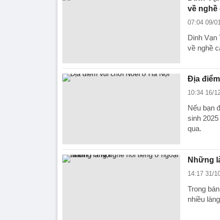
về nghề
07:04 09/0
Dinh Vạn 
về nghề c
Địa điểm
10:34 16/1
Nếu bạn đ
sinh 2025
qua.
Những là
14:17 31/1
Trong bán
nhiều làn