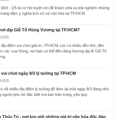
 30/4 - 1/5 là cơ hội tuyệt vời để khám phá và trải nghiệm những
mang đậm ý nghĩa lịch sử và văn hóa tại TP.HCM.
hơi dịp Giỗ Tổ Hùng Vương tại TP.HCM?
4/2025
địa điểm vui chơi giải trí, TP.HCM còn có nhiều đền thờ, đền
m các vua Hùng, nơi bạn có thể đến dâng hương dịp lễ Giỗ Tổ
ng.
 vui chơi ngày 8/3 lý tưởng tại TP.HCM
3/2025
 rất nhiều địa điểm lý tưởng để đem lại một ngày 8/3 đáng nhớ
 người phụ nữ đặc biệt mà bạn trân trọng, yêu quý.
 Thủy Tú - nơi lưu giữ những giá trị văn hóa độc đáo