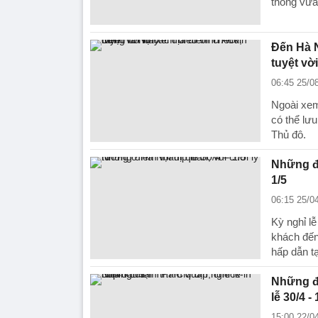
thống vừa 
Đến Hà N
tuyệt vờ
06:45 25/0
Ngoài xem
có thể lư
Thủ đô.
Những đi
1/5
06:15 25/0
Kỳ nghỉ lễ
khách đến
hấp dẫn tạ
Những đi
lễ 30/4 - 
15:00 22/0