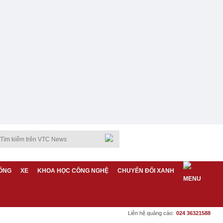
ỐNG
XE
KHOA HỌC CÔNG NGHỆ
CHUYỂN ĐỔI XANH
Liên hệ quảng cáo:
024 36321588