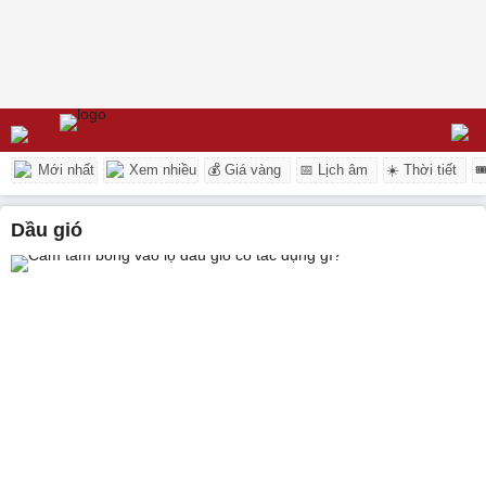
Mới nhất
Xem nhiều
💰 Giá vàng
📅 Lịch âm
☀️ Thời tiết

dầu gió