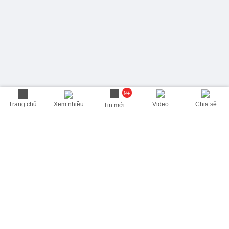
9+
Trang chủ
Xem nhiều
Video
Chia sẻ
Tin mới