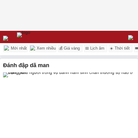
Mới nhất
Xem nhiều
💰 Giá vàng
📅 Lịch âm
☀️ Thời tiết

đánh đập dã man