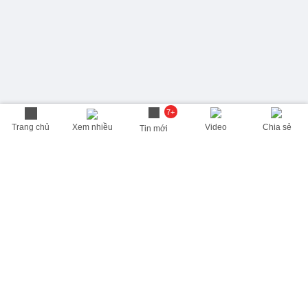
7+
Trang chủ
Xem nhiều
Video
Chia sẻ
Tin mới