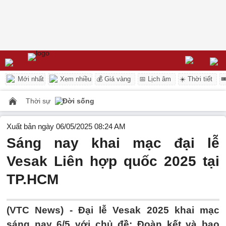
Mới nhất
Xem nhiều
💰 Giá vàng
📅 Lịch âm
☀️ Thời tiết

Thời sự
Đời sống
Xuất bản ngày 06/05/2025 08:24 AM
Sáng nay khai mạc đại lễ
Vesak Liên hợp quốc 2025 tại
TP.HCM
(VTC News) -
Đại lễ Vesak 2025 khai mạc
sáng nay 6/5 với chủ đề: Đoàn kết và bao