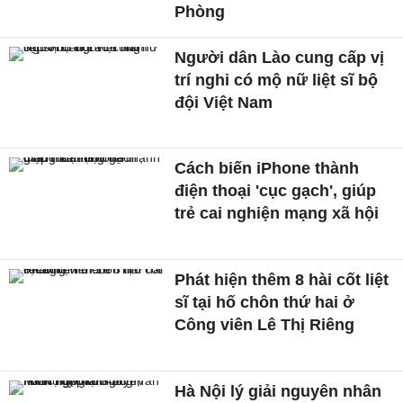
Phòng
Người dân Lào cung cấp vị
trí nghi có mộ nữ liệt sĩ bộ
đội Việt Nam
Cách biến iPhone thành
điện thoại 'cục gạch', giúp
trẻ cai nghiện mạng xã hội
Phát hiện thêm 8 hài cốt liệt
sĩ tại hố chôn thứ hai ở
Công viên Lê Thị Riêng
Hà Nội lý giải nguyên nhân