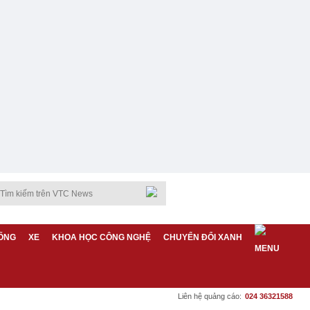
ỐNG
XE
KHOA HỌC CÔNG NGHỆ
CHUYỂN ĐỔI XANH
Liên hệ quảng cáo:
024 36321588