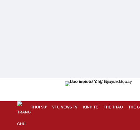
THỜI SỰ
VTC NEWS TV
KINH TẾ
THỂ THAO
THẾ G