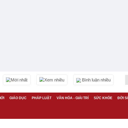
Mới nhất
Xem nhiều
Bình luận nhiều
IỚI
GIÁO DỤC
PHÁP LUẬT
VĂN HÓA - GIẢI TRÍ
SỨC KHỎE
ĐỜI S