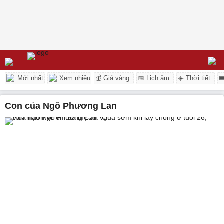
Mới nhất
Xem nhiều
💰 Giá vàng
📅 Lịch âm
☀️ Thời tiết

con của Ngô Phương Lan