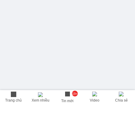
19+
Trang chủ
Xem nhiều
Video
Chia sẻ
Tin mới