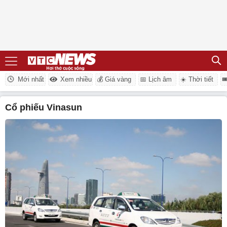
Mới nhất
Xem nhiều
💰 Giá vàng
📅 Lịch âm
☀️ Thời tiết

cổ phiếu Vinasun