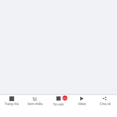
12+
Trang chủ
Xem nhiều
Video
Chia sẻ
Tin mới