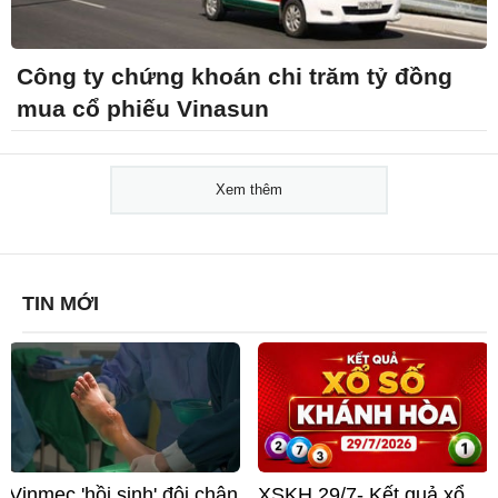
Công ty chứng khoán chi trăm tỷ đồng
mua cổ phiếu Vinasun
Xem thêm
TIN MỚI
Vinmec 'hồi sinh' đôi chân
XSKH 29/7- Kết quả xổ