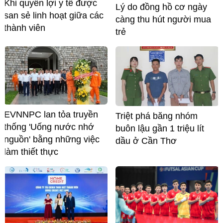
Khi quyền lợi y tế được
Lý do đồng hồ cơ ngày
san sẻ linh hoạt giữa các
càng thu hút người mua
thành viên
trẻ
EVNNPC lan tỏa truyền
Triệt phá băng nhóm
thống 'Uống nước nhớ
buôn lậu gần 1 triệu lít
nguồn' bằng những việc
dầu ở Cần Thơ
làm thiết thực