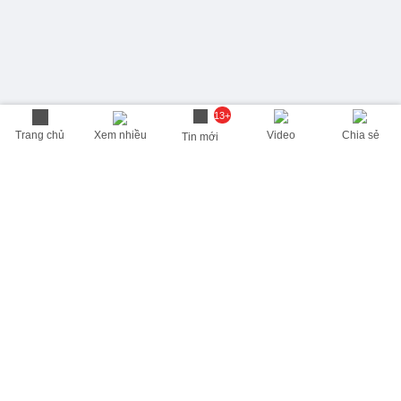
13+
Trang chủ
Xem nhiều
Video
Chia sẻ
Tin mới
THÔNG TIN HỮU ÍCH