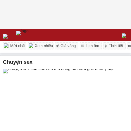
Mới nhất
Xem nhiều
💰 Giá vàng
📅 Lịch âm
☀️ Thời tiết

chuyện sex