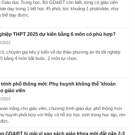
 Giáo dục Trung học, Bộ GD&ĐT cho biết, từng có giáo viên
ide dạy trong 1 tiết học 45 phút, tức khoảng 1 phút/slide, như
 thể dạy được.
nghiệp THPT 2025 dự kiến bằng 6 môn có phù hợp?
3/2023
cô, chuyên gia nêu ý kiến về dự thảo phương án thi tốt nghiệp
 bằng 4 môn bắt buộc, 2 môn tự chọn.
trình phổ thông mới: Phụ huynh không thể 'khoán
ho giáo viên
2/2023
hoán trắng cho giáo viên, chương trình giáo dục phổ thông mới
hụ huynh phối hợp với thầy cô hỗ trợ học sinh trong học tập, rèn
 đức.
g GD&ĐT lý giải vì sao sách giáo khoa mới đắt gấp 2-3