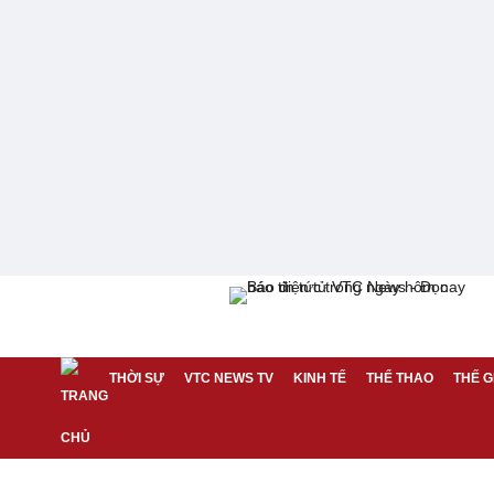
THỜI SỰ
VTC NEWS TV
KINH TẾ
THỂ THAO
THẾ G