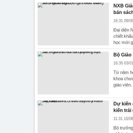
NXB Giáo
bán sách
16:31 09/0
Đại diện 
chiết khấ
học mới g
Bộ Giáo 
16:35 03/0
Từ năm họ
khoa chươ
giáo viên.
Dự kiến 
kiến trái
11:31 15/0
Bộ trưởng