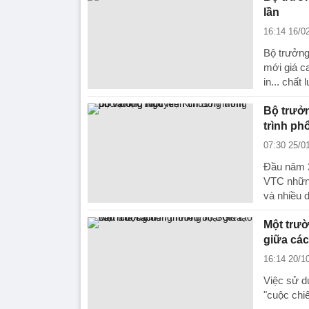
lần
16:14 16/0
Bộ trưởn
mới giá c
in... chất
Bộ trưở
trình ph
07:30 25/0
Đầu năm 
VTC những
và nhiều d
Một trườ
giữa các
16:14 20/1
Việc sử d
"cuộc chi