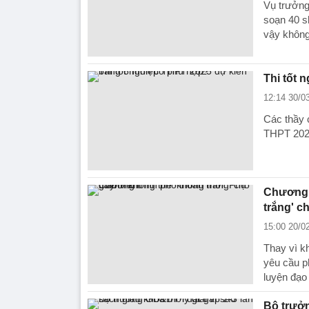
Vụ trưởng
soạn 40 sl
vậy không
Thi tốt 
12:14 30/0
Các thầy 
THPT 2025
Chương 
trắng' c
15:00 20/0
Thay vì k
yêu cầu p
luyện đạo
Bộ trưởn