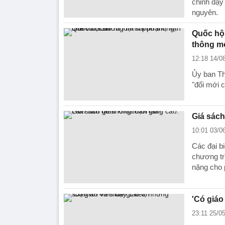
chỉnh dạy
nguyên.
Quốc hội
thông m
12:18 14/0
Ủy ban Th
"đổi mới 
Giá sách
10:01 03/0
Các đại b
chương tr
nặng cho 
'Có giáo 
23:11 25/0