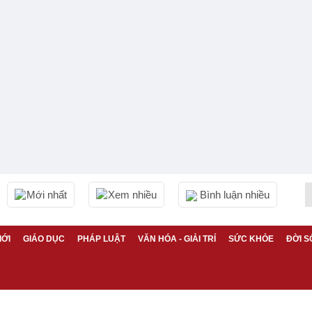
Mới nhất
Xem nhiều
Bình luận nhiều
IỚI
GIÁO DỤC
PHÁP LUẬT
VĂN HÓA - GIẢI TRÍ
SỨC KHỎE
ĐỜI S