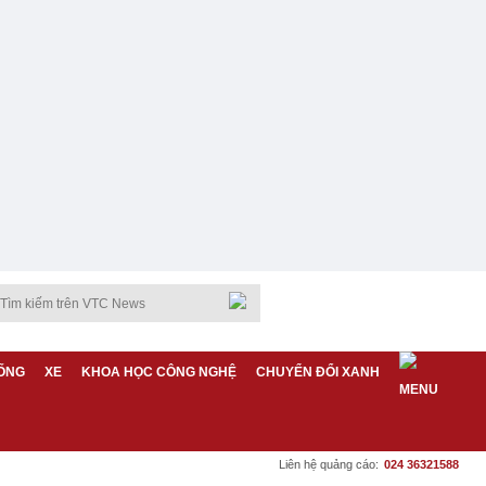
ỐNG
XE
KHOA HỌC CÔNG NGHỆ
CHUYỂN ĐỔI XANH
Liên hệ quảng cáo:
024 36321588