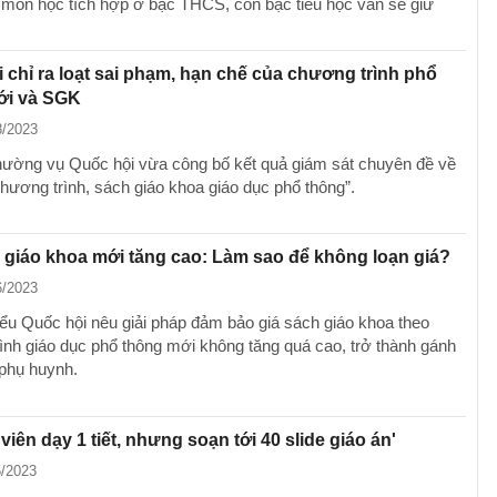
 môn học tích hợp ở bậc THCS, còn bậc tiểu học vẫn sẽ giữ
 chỉ ra loạt sai phạm, hạn chế của chương trình phổ
ới và SGK
8/2023
ường vụ Quốc hội vừa công bố kết quả giám sát chuyên đề về
chương trình, sách giáo khoa giáo dục phổ thông”.
 giáo khoa mới tăng cao: Làm sao để không loạn giá?
6/2023
iểu Quốc hội nêu giải pháp đảm bảo giá sách giáo khoa theo
ình giáo dục phổ thông mới không tăng quá cao, trở thành gánh
phụ huynh.
viên dạy 1 tiết, nhưng soạn tới 40 slide giáo án'
5/2023