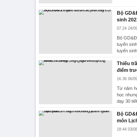
Bộ GD&ĐT
sinh 202
07:24 24/0
Bộ GD&ĐT 
tuyển sin
tuyển sin
Thiếu tr
điểm tr
16:36 06/0
Từ năm họ
học nhưng
dạy 30 tiế
Bộ GD&Đ
môn Lịc
18:44 03/0