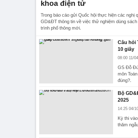
khoa điện tử
Trong báo cáo gửi Quốc hội thực hiện các nghị 
GD&ĐT thông tin về việc thử nghiệm dùng sách
trình phổ thông mới.
Câu hỏi 
10 giây
08:00 11/0
GS Đỗ Đức
môn Toán 
đúng?.
Bộ GD&Đ
2025
14:25 04/1
Kỳ thi và
thăm ngẫu