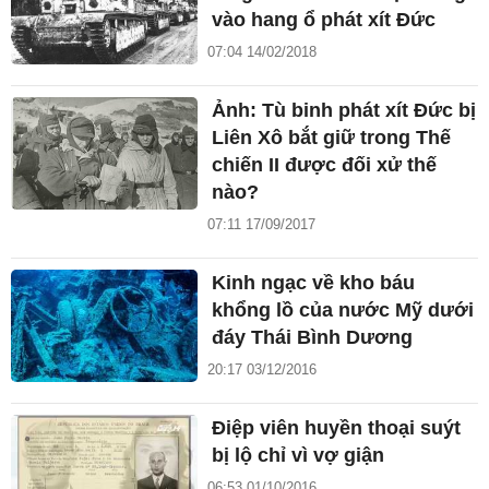
vào hang ổ phát xít Đức
07:04 14/02/2018
Ảnh: Tù binh phát xít Đức bị
Liên Xô bắt giữ trong Thế
chiến II được đối xử thế
nào?
07:11 17/09/2017
Kinh ngạc về kho báu
khổng lồ của nước Mỹ dưới
đáy Thái Bình Dương
20:17 03/12/2016
Điệp viên huyền thoại suýt
bị lộ chỉ vì vợ giận
06:53 01/10/2016