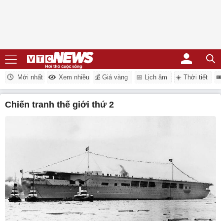
Mới nhất
Xem nhiều
💰 Giá vàng
📅 Lịch âm
☀️ Thời tiết

Chiến tranh thế giới thứ 2