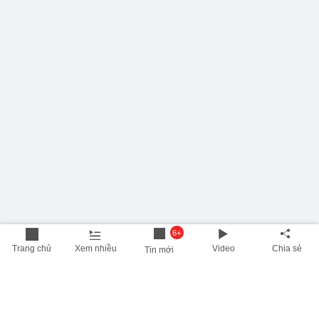
6+
Trang chủ
Xem nhiều
Video
Chia sẻ
Tin mới