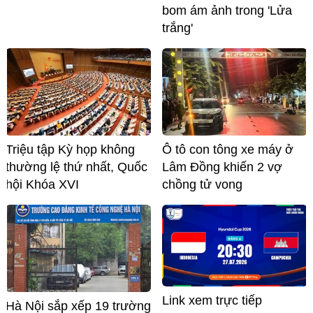
bom ám ảnh trong 'Lửa
trắng'
Triệu tập Kỳ họp không
Ô tô con tông xe máy ở
thường lệ thứ nhất, Quốc
Lâm Đồng khiến 2 vợ
hội Khóa XVI
chồng tử vong
Link xem trực tiếp
Hà Nội sắp xếp 19 trường