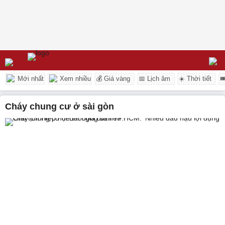
Mới nhất
Xem nhiều
💰 Giá vàng
📅 Lịch âm
☀️ Thời tiết

cháy chung cư ở sài gòn