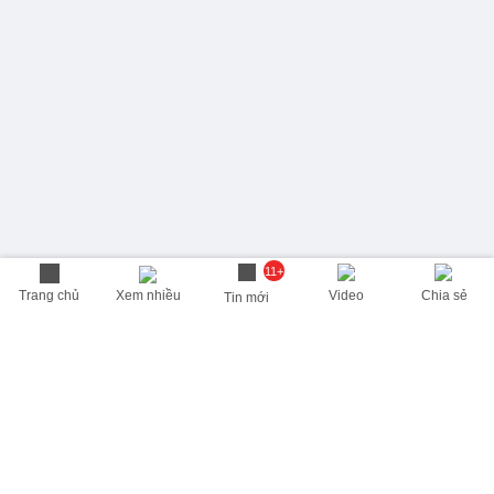
11+
Trang chủ
Xem nhiều
Video
Chia sẻ
Tin mới