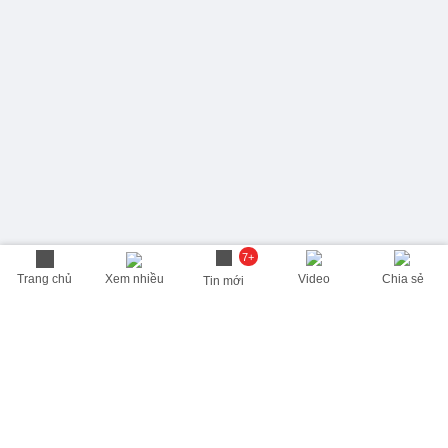
7+
Trang chủ
Xem nhiều
Video
Chia sẻ
Tin mới