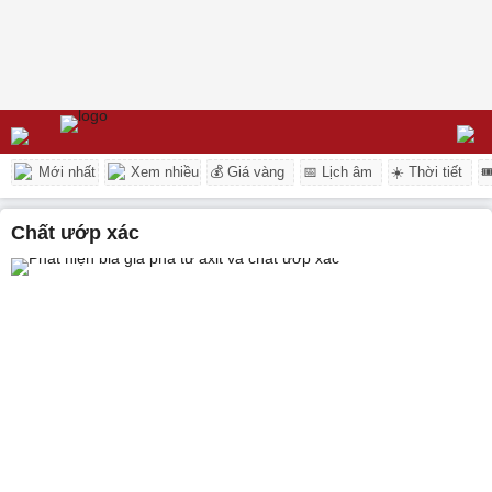
Mới nhất
Xem nhiều
💰 Giá vàng
📅 Lịch âm
☀️ Thời tiết

chất ướp xác