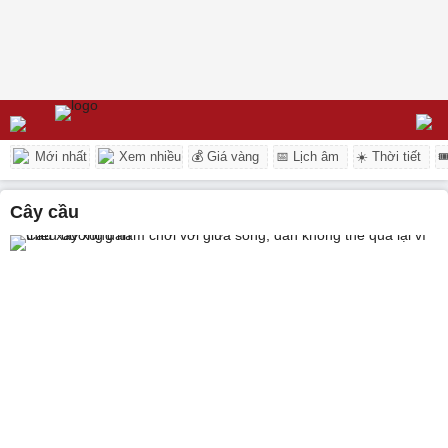
Mới nhất
Xem nhiều
💰 Giá vàng
📅 Lịch âm
☀️ Thời tiết

cây cầu