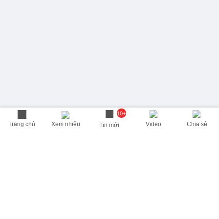
10+
Trang chủ
Xem nhiều
Video
Chia sẻ
Tin mới