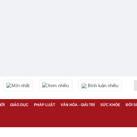
Mới nhất
Xem nhiều
Bình luận nhiều
IỚI
GIÁO DỤC
PHÁP LUẬT
VĂN HÓA - GIẢI TRÍ
SỨC KHỎE
ĐỜI S