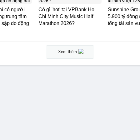
hi có người
Có gì 'hot' tại VPBank Ho
Sunshine Grou
ong trung tâm
Chi Minh City Music Half
5.900 tỷ đồng 
ị sập do động
Marathon 2026?
tổng tài sản v
Xem thêm