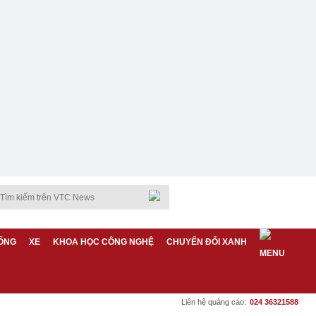
ỐNG
XE
KHOA HỌC CÔNG NGHỆ
CHUYỂN ĐỔI XANH
Liên hệ quảng cáo:
024 36321588