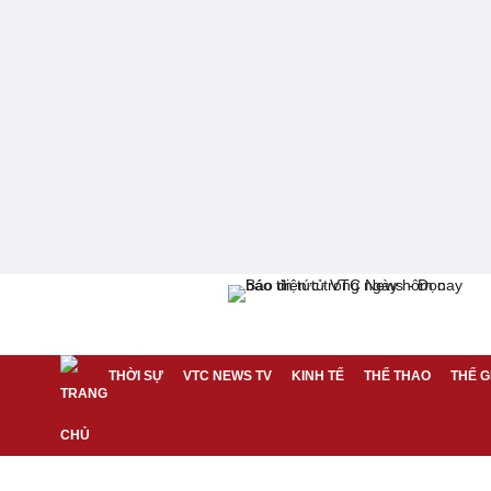
THỜI SỰ
VTC NEWS TV
KINH TẾ
THỂ THAO
THẾ G