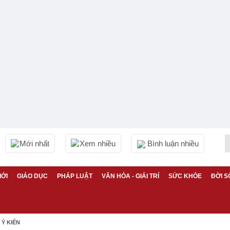
Mới nhất
Xem nhiều
Bình luận nhiều
IỚI
GIÁO DỤC
PHÁP LUẬT
VĂN HÓA - GIẢI TRÍ
SỨC KHỎE
ĐỜI S
Ý KIẾN