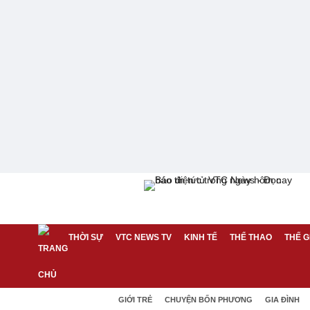
THỜI SỰ
VTC NEWS TV
KINH TẾ
THỂ THAO
THẾ G
GIỚI TRẺ
CHUYỆN BỐN PHƯƠNG
GIA ĐÌNH