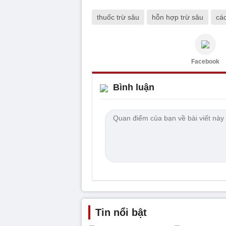
thuốc trừ sâu
hỗn hợp trừ sâu
cá
Facebook
Bình luận
Tin nổi bật