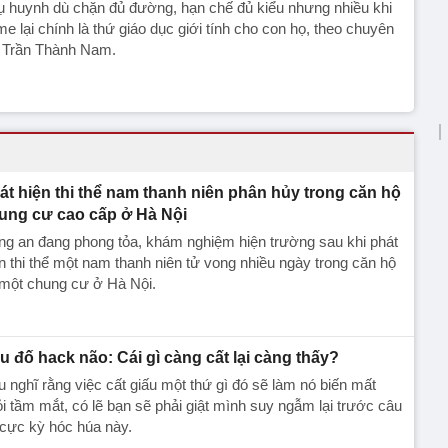
 huynh dù chặn đủ đường, hạn chế đủ kiểu nhưng nhiều khi
e lại chính là thứ giáo dục giới tính cho con họ, theo chuyên
a Trần Thành Nam.
át hiện thi thể nam thanh niên phân hủy trong căn hộ
ung cư cao cấp ở Hà Nội
g an đang phong tỏa, khám nghiệm hiện trường sau khi phát
n thi thể một nam thanh niên tử vong nhiều ngày trong căn hộ
 một chung cư ở Hà Nội.
u đố hack não: Cái gì càng cất lại càng thấy?
 nghĩ rằng việc cất giấu một thứ gì đó sẽ làm nó biến mất
i tầm mắt, có lẽ bạn sẽ phải giật mình suy ngẫm lại trước câu
cực kỳ hóc húa này.