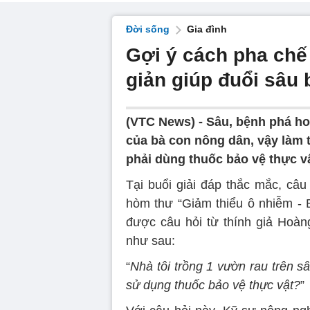
Đời sống
Gia đình
Gợi ý cách pha chế
giản giúp đuổi sâu 
(VTC News) -
Sâu, bệnh phá ho
của bà con nông dân, vậy làm 
phải dùng thuốc bảo vệ thực v
Tại buổi giải đáp thắc mắc, câu
hòm thư “Giảm thiểu ô nhiễm -
được câu hỏi từ thính giả Hoà
như sau:
“
Nhà tôi trồng 1 vườn rau trên 
sử dụng thuốc bảo vệ thực vật?
”