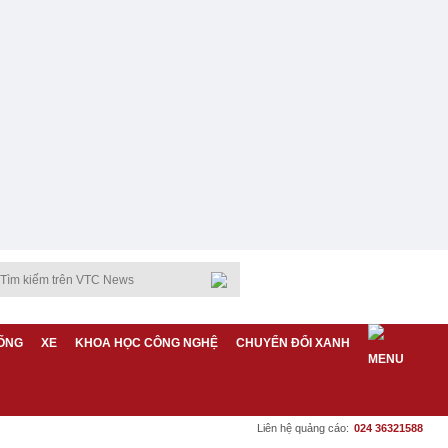
ỐNG
XE
KHOA HỌC CÔNG NGHỆ
CHUYỂN ĐỔI XANH
Liên hệ quảng cáo:
024 36321588