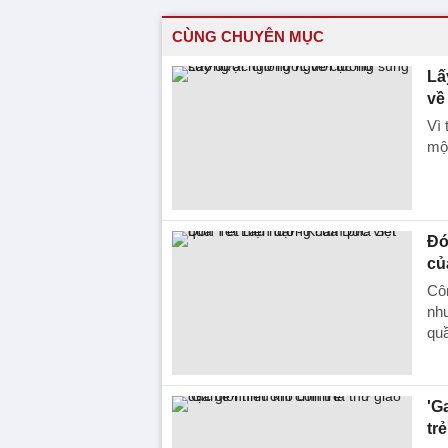
CÙNG CHUYÊN MỤC
Lấ
về
Vì 
một
Đó
củ
Côn
như
quầ
'G
trẻ