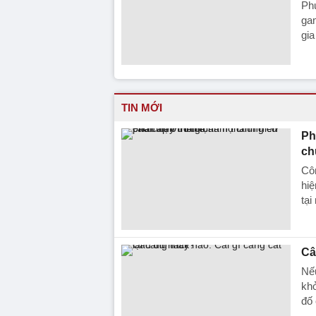
Phụ
gam
gi
TIN MỚI
Ph
ch
Côn
hiệ
tại
Câ
Nếu
khỏ
đố 