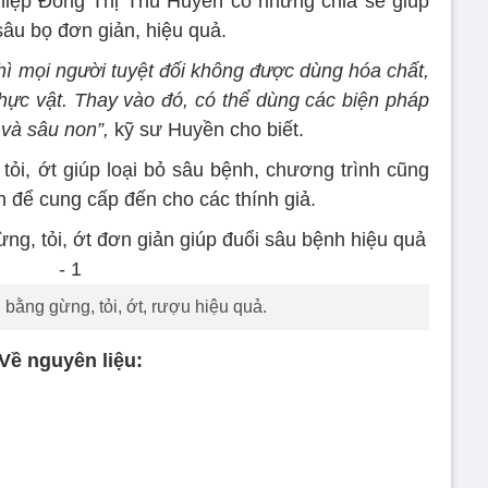
hiệp Đồng Thị Thu Huyền có những chia sẻ giúp
sâu bọ đơn giản, hiệu quả.
hì mọi người tuyệt đối không được dùng hóa chất,
ực vật. Thay vào đó, có thể dùng các biện pháp
 và sâu non”,
kỹ sư Huyền cho biết.
ỏi, ớt giúp loại bỏ sâu bệnh, chương trình cũng
 để cung cấp đến cho các thính giả.
bằng gừng, tỏi, ớt, rượu hiệu quả.
Về nguyên liệu: