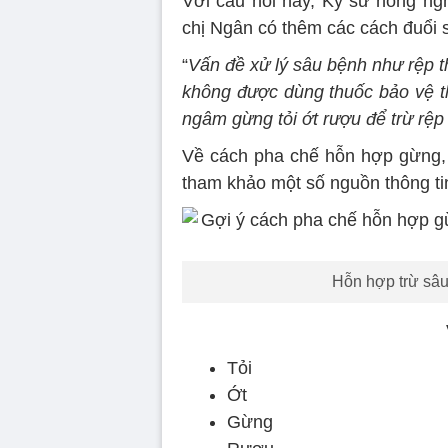
Với câu hỏi này, Kỹ sư nông ng
chị Ngân có thêm các cách đuổi 
“
Vấn đề xử lý sâu bệnh như rệp t
không được dùng thuốc bảo vệ th
ngâm gừng tỏi ớt rượu để trừ rệp
Về cách pha chế hỗn hợp gừng, t
tham khảo một số nguồn thông tin
Hỗn hợp trừ sâu 
Tỏi
Ớt
Gừng