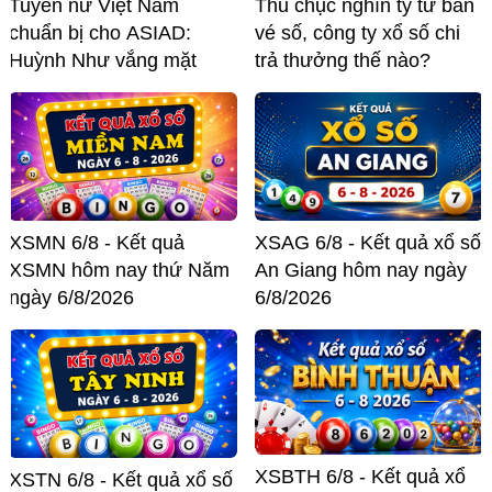
Tuyển nữ Việt Nam
Thu chục nghìn tỷ từ bán
chuẩn bị cho ASIAD:
vé số, công ty xổ số chi
Huỳnh Như vắng mặt
trả thưởng thế nào?
XSMN 6/8 - Kết quả
XSAG 6/8 - Kết quả xổ số
XSMN hôm nay thứ Năm
An Giang hôm nay ngày
ngày 6/8/2026
6/8/2026
XSBTH 6/8 - Kết quả xổ
XSTN 6/8 - Kết quả xổ số