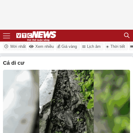
Mới nhất
Xem nhiều
💰 Giá vàng
📅 Lịch âm
☀️ Thời tiết

cá di cư