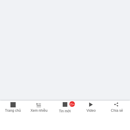
15+
Trang chủ
Xem nhiều
Video
Chia sẻ
Tin mới