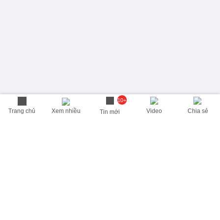
10+
Trang chủ
Xem nhiều
Video
Chia sẻ
Tin mới