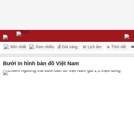
Mới nhất
Xem nhiều
💰 Giá vàng
📅 Lịch âm
☀️ Thời tiết

bưởi in hình bản đồ Việt Nam