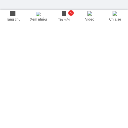
7+
Trang chủ
Xem nhiều
Video
Chia sẻ
Tin mới
THÔNG TIN HỮU ÍCH
Cập nhật nhanh các thông tin được quan tâm mỗi ngày
Lịch âm hôm nay