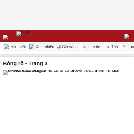
Mới nhất
Xem nhiều
💰 Giá vàng
📅 Lịch âm
☀️ Thời tiết

bóng rổ - Trang 3