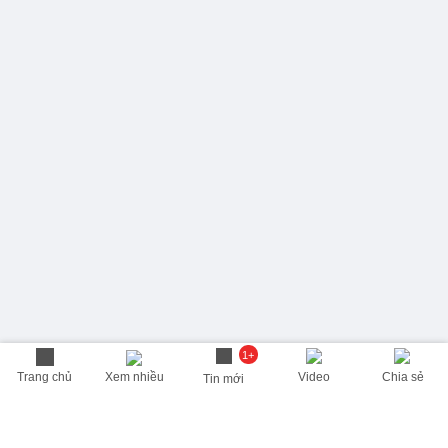
1+
Trang chủ
Xem nhiều
Video
Chia sẻ
Tin mới