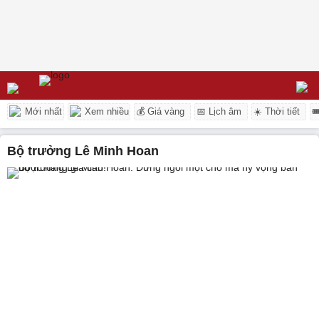
Mới nhất
Xem nhiều
💰 Giá vàng
📅 Lịch âm
☀️ Thời tiết

Bộ trưởng Lê Minh Hoan