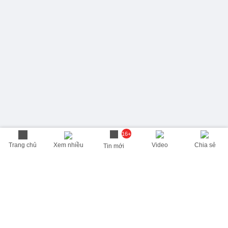
16+
Trang chủ
Xem nhiều
Video
Chia sẻ
Tin mới