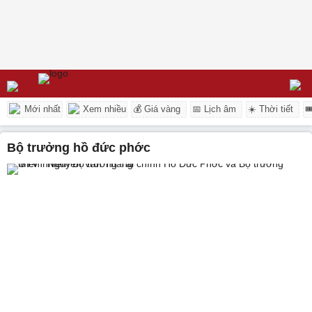
Mới nhất
Xem nhiều
💰 Giá vàng
📅 Lịch âm
☀️ Thời tiết

bộ trưởng hồ đức phớc