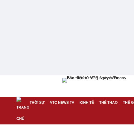
THỜI SỰ
VTC NEWS TV
KINH TẾ
THỂ THAO
THẾ G