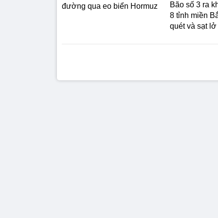
Bão số 3 ra k
đường qua eo biển Hormuz
8 tỉnh miền B
quét và sạt lở