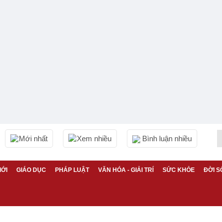
Mới nhất
Xem nhiều
Bình luận nhiều
IỚI
GIÁO DỤC
PHÁP LUẬT
VĂN HÓA - GIẢI TRÍ
SỨC KHỎE
ĐỜI S