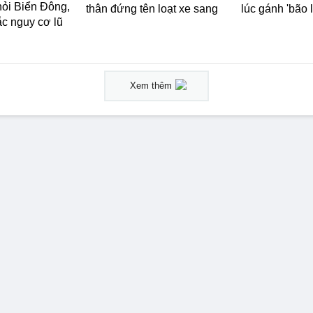
hỏi Biển Đông,
thân đứng tên loạt xe sang
lúc gánh 'bão 
ắc nguy cơ lũ
Xem thêm