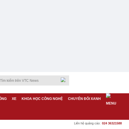
ỐNG
XE
KHOA HỌC CÔNG NGHỆ
CHUYỂN ĐỔI XANH
Liên hệ quảng cáo:
024 36321588