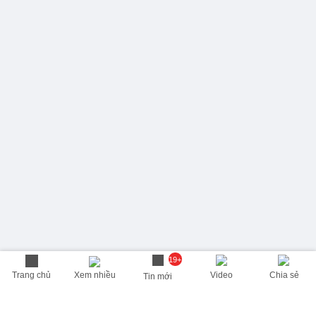
19+
Trang chủ
Xem nhiều
Video
Chia sẻ
Tin mới