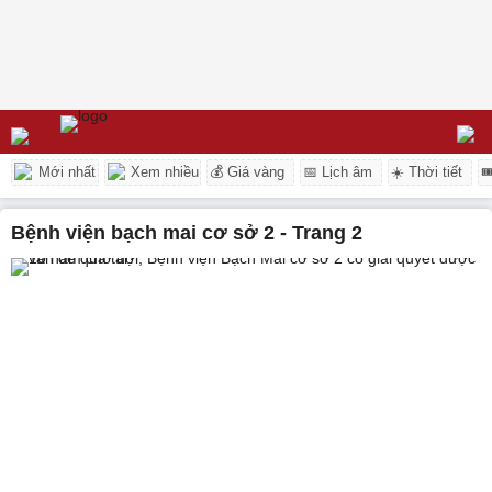
Mới nhất
Xem nhiều
💰 Giá vàng
📅 Lịch âm
☀️ Thời tiết

bệnh viện bạch mai cơ sở 2 - Trang 2