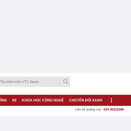
ỐNG
XE
KHOA HỌC CÔNG NGHỆ
CHUYỂN ĐỔI XANH
Liên hệ quảng cáo:
024 36321588