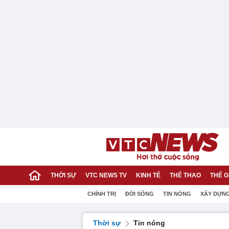
THỜI SỰ
VTC NEWS TV
KINH TẾ
THỂ THAO
THẾ G
CHÍNH TRỊ
ĐỜI SỐNG
TIN NÓNG
XÂY DỰN
Thời sự
Tin nóng