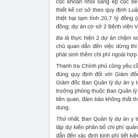
cọc khoan nhồi sang ép cọc bê
thiết kế cơ sở theo quy định Lu
thiệt hại tạm tính 20,7 tỷ đồng
đồng; dự án cơ sở 2 Bệnh viện Vi
Ba là
thực hiện 2 dự án chậm so
chủ quan dẫn đến việc dừng thi
phát sinh thêm chi phí ngoài hợp 
Thanh tra Chính phủ cũng yêu cầ
đúng quy định đối với Giám đố
Giám đốc Ban Quản lý dự án y tế
trưởng phòng thuộc Ban Quản lý 
liên quan, đảm bảo không thất th
dung.
Thứ nhất,
Ban Quản lý dự án y t
lập dự kiến phân bổ chi phí quản
dẫn đến xác định kinh phí tiết k