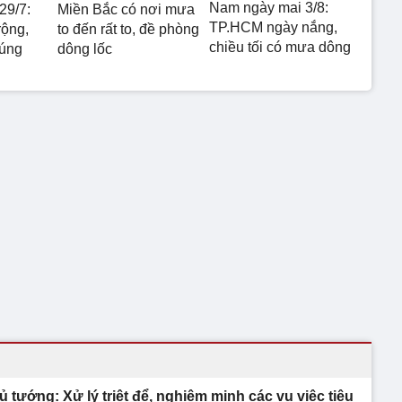
Nam ngày mai 3/8:
29/7:
Miền Bắc có nơi mưa
TP.HCM ngày nắng,
rộng,
to đến rất to, đề phòng
chiều tối có mưa dông
 úng
dông lốc
ủ tướng: Xử lý triệt để, nghiêm minh các vụ việc tiêu