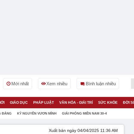
Mới nhất
Xem nhiều
Bình luận nhiều
IỚI
GIÁO DỤC
PHÁP LUẬT
VĂN HÓA - GIẢI TRÍ
SỨC KHỎE
ĐỜI S
G ĐẢNG
KỶ NGUYÊN VƯƠN MÌNH
GIẢI PHÓNG MIỀN NAM 30-4
Xuất bản ngày 04/04/2025 11:36 AM