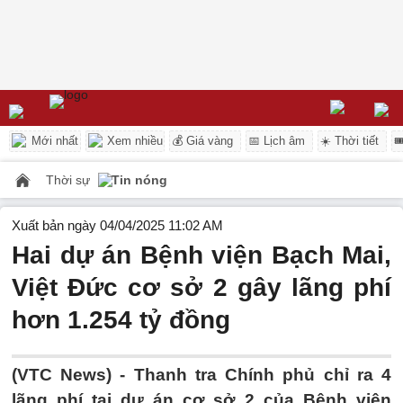
Mới nhất
Xem nhiều
💰 Giá vàng
📅 Lịch âm
☀️ Thời tiết

Thời sự
Tin nóng
Xuất bản ngày 04/04/2025 11:02 AM
Hai dự án Bệnh viện Bạch Mai,
Việt Đức cơ sở 2 gây lãng phí
hơn 1.254 tỷ đồng
(VTC News) -
Thanh tra Chính phủ chỉ ra 4
lãng phí tại dự án cơ sở 2 của Bệnh viện