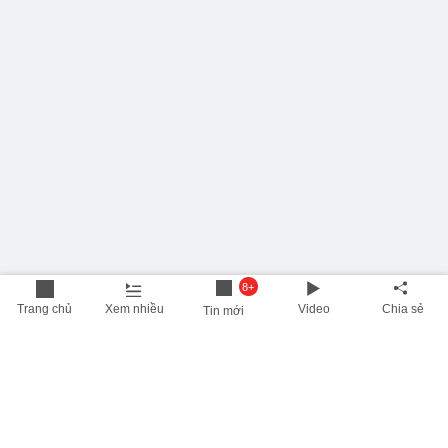
8+
Trang chủ
Xem nhiều
Video
Chia sẻ
Tin mới