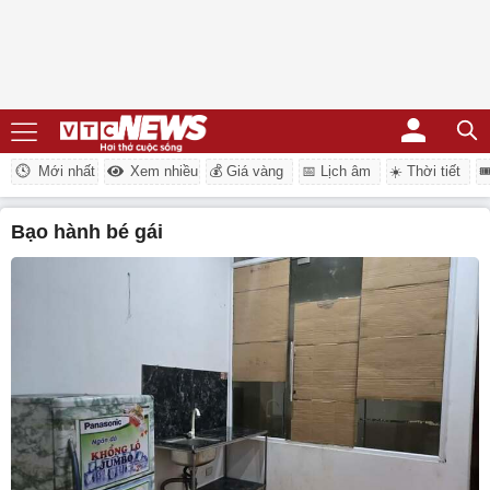
Mới nhất
Xem nhiều
💰 Giá vàng
📅 Lịch âm
☀️ Thời tiết

bạo hành bé gái