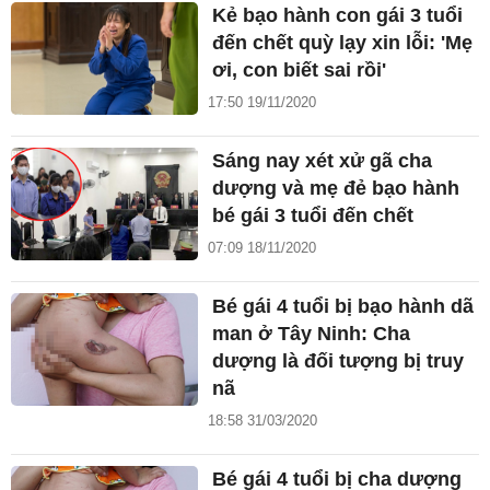
Kẻ bạo hành con gái 3 tuổi
đến chết quỳ lạy xin lỗi: 'Mẹ
ơi, con biết sai rồi'
17:50 19/11/2020
Sáng nay xét xử gã cha
dượng và mẹ đẻ bạo hành
bé gái 3 tuổi đến chết
07:09 18/11/2020
Bé gái 4 tuổi bị bạo hành dã
man ở Tây Ninh: Cha
dượng là đối tượng bị truy
nã
18:58 31/03/2020
Bé gái 4 tuổi bị cha dượng