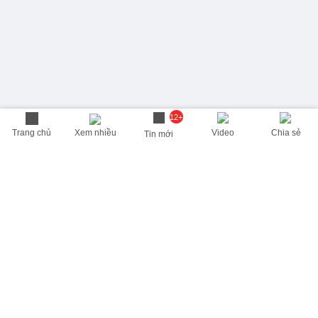
12+
Trang chủ
Xem nhiều
Video
Chia sẻ
Tin mới