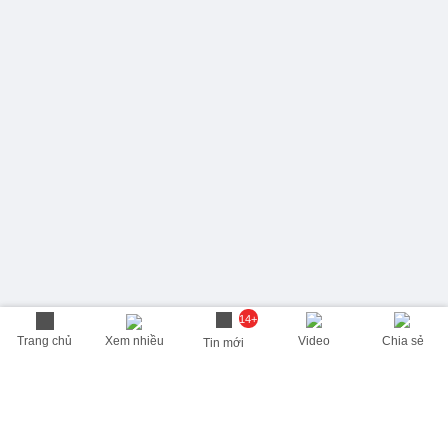
14+
Trang chủ
Xem nhiều
Video
Chia sẻ
Tin mới