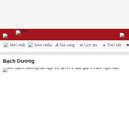
Mới nhất
Xem nhiều
💰 Giá vàng
📅 Lịch âm
☀️ Thời tiết

Bạch Dương