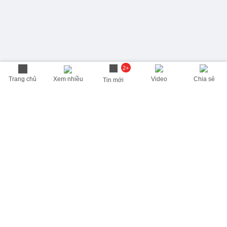
2+
Trang chủ
Xem nhiều
Video
Chia sẻ
Tin mới
THÔNG TIN HỮU ÍCH