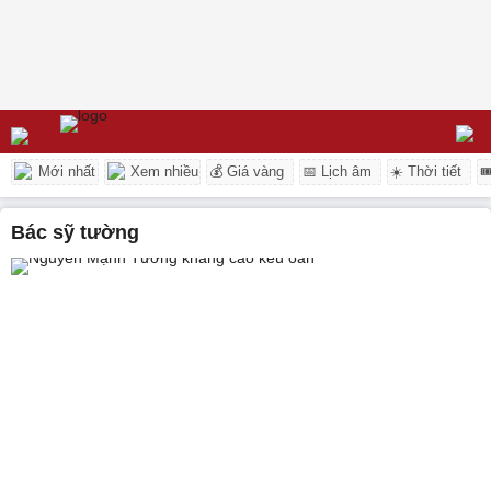
Mới nhất
Xem nhiều
💰 Giá vàng
📅 Lịch âm
☀️ Thời tiết

bác sỹ tường